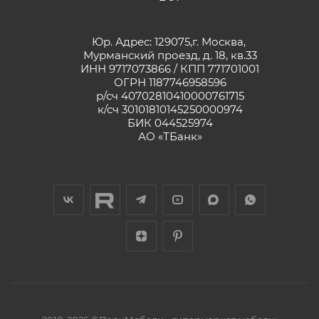
Юр. Адрес: 129075,г. Москва,
Мурманский проезд, д. 18, кв.33
ИНН 9717073866 / КПП 771701001
ОГРН 1187746958596
р/сч 40702810410000761715
к/сч 30101810145250000974
БИК 044525974
АО «ТБанк»