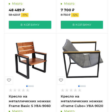
Много
Много
48 489 ₽
7 700 ₽
58 420 ₽
8 750 ₽
-
17
%
-
12
%
В КОРЗИНУ
В КОРЗИНУ
Кресло на
Кресло на
металлических ножках
металлических ножках
Frame Basic S У8А-9060
«Frame Cubo» У8А-9020
Много
Много