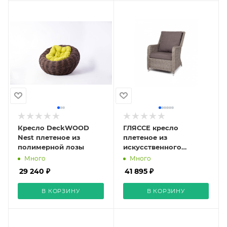
Кресло DeckWOOD
ГЛЯССЕ кресло
Nest плетеное из
плетеное из
полимерной лозы
искусственного
ротанга (гиацинт), цвет
Много
Много
графит
29 240 ₽
41 895 ₽
В КОРЗИНУ
В КОРЗИНУ