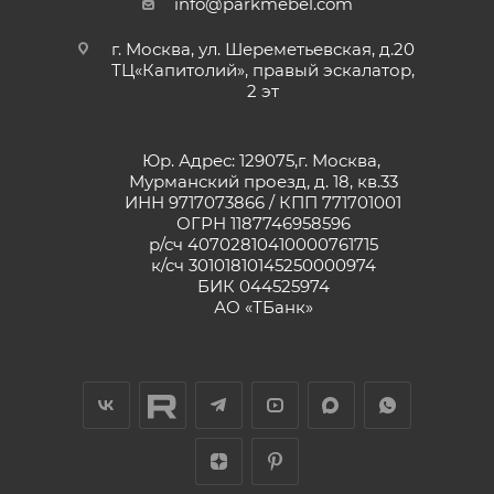
info@parkmebel.com
г. Москва, ул. Шереметьевская, д.20
ТЦ«Капитолий», правый эскалатор,
2 эт
Юр. Адрес: 129075,г. Москва,
Мурманский проезд, д. 18, кв.33
ИНН 9717073866 / КПП 771701001
ОГРН 1187746958596
р/сч 40702810410000761715
к/сч 30101810145250000974
БИК 044525974
АО «ТБанк»