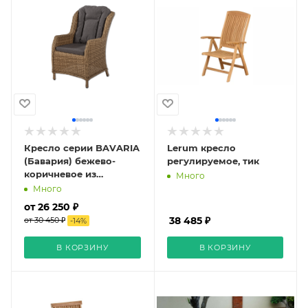
Кресло серии BAVARIA
Lerum кресло
(Бавария) бежево-
регулируемое, тик
коричневое из
Много
искусственного
Много
ротанга
от 26 250 ₽
38 485 ₽
от 30 450 ₽
-
14
%
В КОРЗИНУ
В КОРЗИНУ