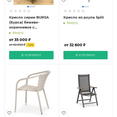
Кресло серии BURSA
Кресло из роупа Split
(Бурса) бежево-
Много
коричневое с
регулируемой спинкой
Много
из искусственного
от 35 000 ₽
ротанга
от 32 600 ₽
от 40 600 ₽
-
14
%
В КОРЗИНУ
В КОРЗИНУ