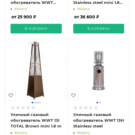
обогреватель WWT
Stainless steel mini 1.8
ELCON BH-1500
m
Много
Много
от 25 900 ₽
от 36 600 ₽
В КОРЗИНУ
В КОРЗИНУ
Уличный газовый
Уличный газовый
обогреватель WWT 13I
обогреватель WWT 13H
TOTAL Brown mini 1.8 m
Stainless steel
Много
Много