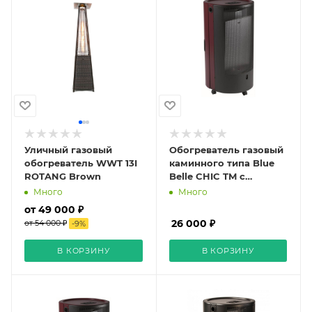
Уличный газовый
Обогреватель газовый
обогреватель WWT 13I
каминного типа Blue
ROTANG Brown
Belle CHIC TM с
моделирующим
Много
Много
термостатом (красный)
от 49 000 ₽
26 000 ₽
от 54 000 ₽
-
9
%
В КОРЗИНУ
В КОРЗИНУ