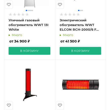
Уличный газовый
Электрический
обогреватель WWT 13I
обогреватель WWT
White
ELCON RCH-2000/6 F
Spinner
Много
Много
от 34 900 ₽
от 41 500 ₽
В КОРЗИНУ
В КОРЗИНУ