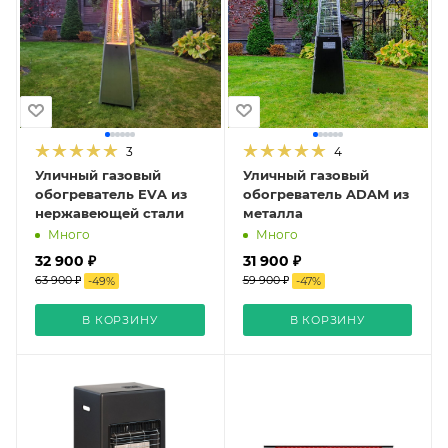
3
4
Уличный газовый
Уличный газовый
обогреватель EVA из
обогреватель ADAM из
нержавеющей стали
металла
Много
Много
32 900 ₽
31 900 ₽
63 900 ₽
59 900 ₽
-
49
%
-
47
%
В КОРЗИНУ
В КОРЗИНУ