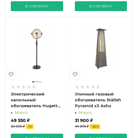
В КОРЗИНУ
В КОРЗИНУ
Электрический
Уличный газовый
напольный
обогреватель Ställeh
обогреватель Hugett
Pyramid x3 Ashu
Floor 1870
Много
Много
49 550 ₽
31 900 ₽
50 000 ₽
49 875 ₽
-
1
%
-
36
%