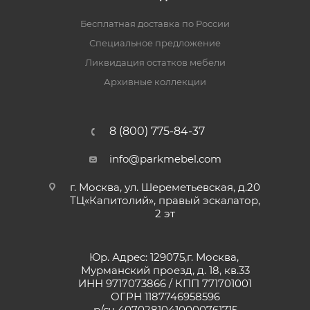
Бесплатная доставка по России
Специальное предложение
Ликвидация остатков мебели
Архивные коллекции
8 (800) 775-84-37
info@parkmebel.com
г. Москва, ул. Шереметьевская, д.20
ТЦ«Капитолий», правый эскалатор,
2 эт
Юр. Адрес: 129075,г. Москва,
Мурманский проезд, д. 18, кв.33
ИНН 9717073866 / КПП 771701001
ОГРН 1187746958596
р/сч 40702810410000761715