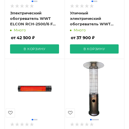
Электрический
Уличный
обогреватель WWT
электрический
ELCON RCH-2500/6 F
обогреватель WWT
Spinner
ELCON RCH-2000/6
Много
Много
от 42 500 ₽
от 37 900 ₽
В КОРЗИНУ
В КОРЗИНУ