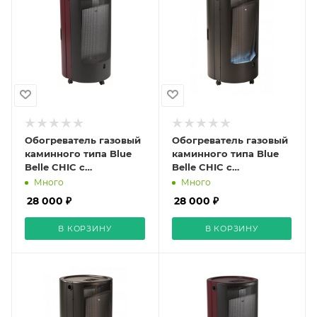
Обогреватель газовый
Обогреватель газовый
каминного типа Blue
каминного типа Blue
Belle CHIC с
Belle CHIC с
термостатом ON/OFF
термостатом ON/OFF
Много
Много
(красный)
(чёрный)
28 000 ₽
28 000 ₽
В КОРЗИНУ
В КОРЗИНУ