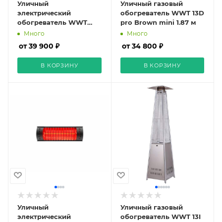
Уличный
Уличный газовый
электрический
обогреватель WWT 13D
обогреватель WWT
pro Brown mini 1.87 м
ELCON RCH-2500/6
Много
Много
от 39 900 ₽
от 34 800 ₽
В КОРЗИНУ
В КОРЗИНУ
Уличный
Уличный газовый
электрический
обогреватель WWT 13I