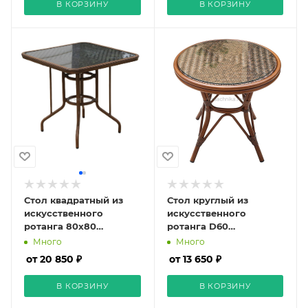
В КОРЗИНУ
В КОРЗИНУ
Стол квадратный из
Стол круглый из
искусственного
искусственного
ротанга 80х80
ротанга D60
«BAMBOO»
«BAMBOO»
Много
Много
от 20 850 ₽
от 13 650 ₽
В КОРЗИНУ
В КОРЗИНУ