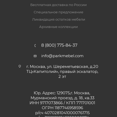
Бесплатная доставка по России
Специальное предложение
Ликвидация остатков мебели
Архивные коллекции
8 (800) 775-84-37
info@parkmebel.com
г. Москва, ул. Шереметьевская, д.20
ТЦ«Капитолий», правый эскалатор,
2 эт
Юр. Адрес: 129075,г. Москва,
Мурманский проезд, д. 18, кв.33
ИНН 9717073866 / КПП 771701001
ОГРН 1187746958596
р/сч 40702810410000761715