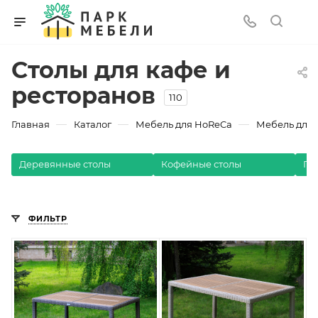
Столы для кафе и
ресторанов
110
—
—
—
Главная
Каталог
Мебель для HoReCa
Мебель для 
Деревянные столы
Кофейные столы
Пл
ФИЛЬТР