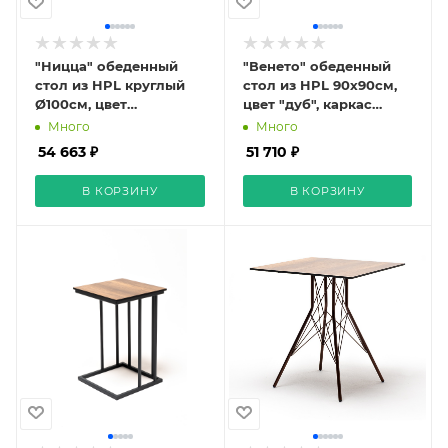
"Ницца" обеденный
"Венето" обеденный
стол из HPL круглый
стол из HPL 90х90см,
Ø100см, цвет
цвет "дуб", каркас
"молочный"
черный
Много
Много
54 663 ₽
51 710 ₽
В КОРЗИНУ
В КОРЗИНУ