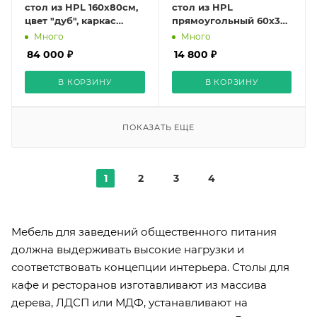
стол из HPL 160х80см,
стол из HPL
цвет "дуб", каркас
прямоугольный 60х30,
черный
H60, цвет "серый
Много
Много
гранит"
84 000 ₽
14 800 ₽
В КОРЗИНУ
В КОРЗИНУ
ПОКАЗАТЬ ЕЩЕ
1
2
3
4
Мебель для заведений общественного питания
должна выдерживать высокие нагрузки и
соответствовать концепции интерьера. Столы для
кафе и ресторанов изготавливают из массива
дерева, ЛДСП или МДФ, устанавливают на