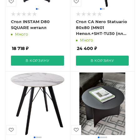
Стол INSTAM D80
Стол CA Nero Statuario
SQUARE металл
80x80 (MN01
Непол.+SHT-TU30 (пл
Много
(1). малый) черный)
Много
18 718 ₽
24 400 ₽
В КОРЗИНУ
В КОРЗИНУ