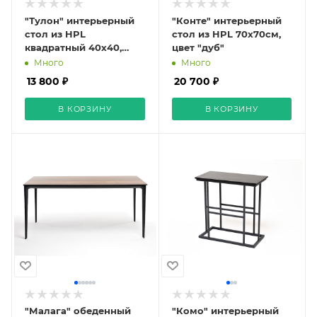
"Тулон" интерьерный
"Конте" интерьерный
стол из HPL
стол из HPL 70x70см,
квадратный 40х40,
цвет "дуб"
H60, цвет "дуб"
Много
Много
13 800 ₽
20 700 ₽
В КОРЗИНУ
В КОРЗИНУ
"Малага" обеденный
"Комо" интерьерный