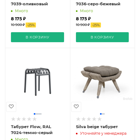
7039-оливковый
7036-серо-бежевый
Много
Много
8 175 ₽
8 175 ₽
10 900 ₽
10 900 ₽
-
25
%
-
25
%
В КОРЗИНУ
В КОРЗИНУ
Табурет Flow, RAL
Silva beige табурет
7024-темно-серый
Уточняйте у менеджера
Много