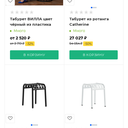
Табурет ВИЛЛА цвет
Табурет из ротанга
чёрный из пластика
Catherine
Много
Много
от 2 520 ₽
27 027 ₽
от 3 719 ₽
54 054 ₽
-
32
%
-
50
%
В КОРЗИНУ
В КОРЗИНУ