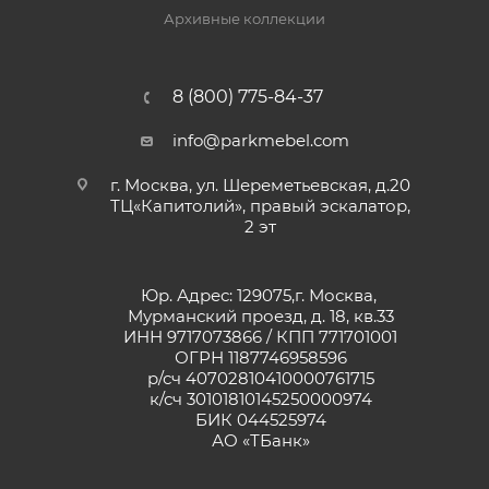
Архивные коллекции
8 (800) 775-84-37
info@parkmebel.com
г. Москва, ул. Шереметьевская, д.20
ТЦ«Капитолий», правый эскалатор,
2 эт
Юр. Адрес: 129075,г. Москва,
Мурманский проезд, д. 18, кв.33
ИНН 9717073866 / КПП 771701001
ОГРН 1187746958596
р/сч 40702810410000761715
к/сч 30101810145250000974
БИК 044525974
АО «ТБанк»