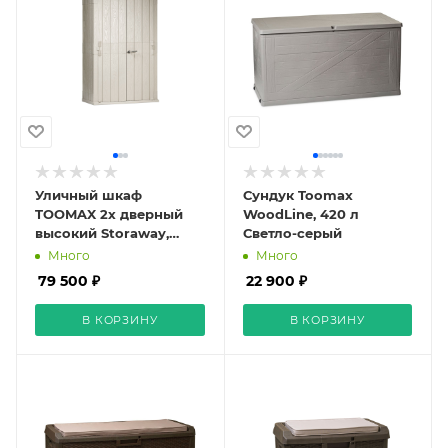
Уличный шкаф
Сундук Toomax
TOOMAX 2х дверный
WoodLine, 420 л
высокий Storaway,
Светло-серый
серый/антрацит
Много
Много
79 500 ₽
22 900 ₽
В КОРЗИНУ
В КОРЗИНУ