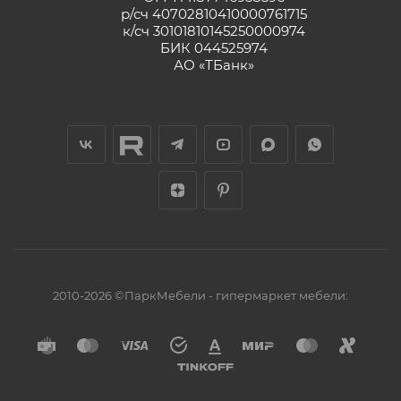
р/сч 40702810410000761715
к/сч 30101810145250000974
БИК 044525974
АО «ТБанк»
2010-2026 ©ПаркМебели - гипермаркет мебели: