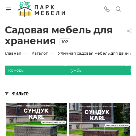
Садовая мебель для
хранения
102
—
—
Главная
Каталог
Уличная садовая мебель для дачи и з
Комоды
Тумбы
Ст
ФИЛЬТР