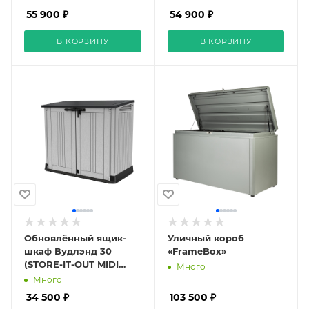
55 900 ₽
54 900 ₽
В КОРЗИНУ
В КОРЗИНУ
Обновлённый ящик-
Уличный короб
шкаф Вудлэнд 30
«FrameBox»
(STORE-IT-OUT MIDI
Много
UPGRADED) 845 л,
Много
серый
34 500 ₽
103 500 ₽