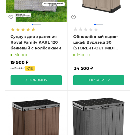
Сундук для хранения
Обновлённый ящик-
Royal Family KARL 120
шкаф Вудлэнд 30
бежевый с колёсиками
(STORE-IT-OUT MIDI
UPGRADED) 845 л,
Много
Много
бежевый
19 900 ₽
34 500 ₽
67 900 ₽
-
71
%
В КОРЗИНУ
В КОРЗИНУ