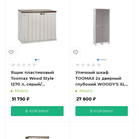
Ящик пластиковый
Уличный шкаф
Toomax Wood Style
TOOMAX 2х дверный
1270 л, серый/
глубокий WOODY'S XL
коричневый
(4 полки), светло-
Много
Много
серый
51 750 ₽
27 600 ₽
В КОРЗИНУ
В КОРЗИНУ