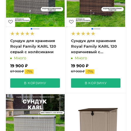
Сундук для хранения
Сундук для хранения
Royal Family KARL 120
Royal Family KARL 120
серый с колёсиками
коричневый с
колёсиками
Много
Много
19 900 ₽
19 900 ₽
67 900 ₽
67 900 ₽
-
71
%
-
71
%
В КОРЗИНУ
В КОРЗИНУ