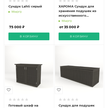
Сундук Lahti серый
ХАРОМА Сундук для
хранения подушек из
Много
искусственного
ротанга
Много
75 000 ₽
от 35 000 ₽
В КОРЗИНУ
В КОРЗИНУ
Готовый шкаф на
Сундук для подушек