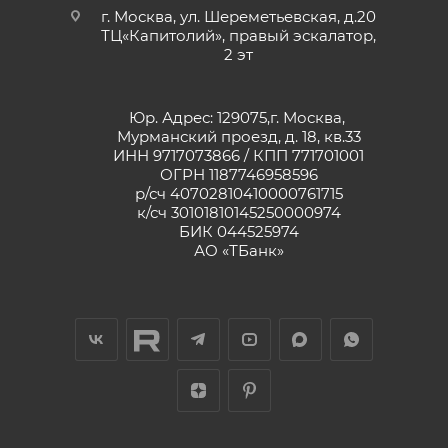
г. Москва, ул. Шереметьевская, д.20
ТЦ«Капитолий», правый эскалатор,
2 эт
Юр. Адрес: 129075,г. Москва,
Мурманский проезд, д. 18, кв.33
ИНН 9717073866 / КПП 771701001
ОГРН 1187746958596
р/сч 40702810410000761715
к/сч 30101810145250000974
БИК 044525974
АО «ТБанк»