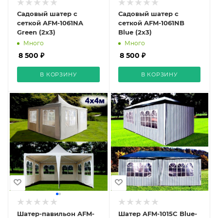
Садовый шатер с
Садовый шатер с
сеткой AFM-1061NA
сеткой AFM-1061NB
Green (2х3)
Blue (2х3)
Много
Много
8 500 ₽
8 500 ₽
В КОРЗИНУ
В КОРЗИНУ
Шатер-павильон AFM-
Шатер AFM-1015C Blue-