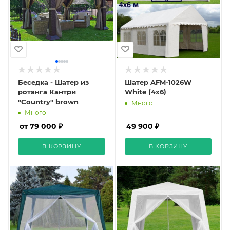
Беседка - Шатер из
Шатер AFM-1026W
ротанга Кантри
White (4х6)
"Country" brown
Много
Много
от 79 000 ₽
49 900 ₽
В КОРЗИНУ
В КОРЗИНУ