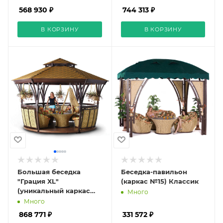
гамаков)
568 930 ₽
744 313 ₽
В КОРЗИНУ
В КОРЗИНУ
Большая беседка
Беседка-павильон
"Грация XL"
(каркас №15) Классик
(уникальный каркас
Много
для подвесных
Много
гамаков)
868 771 ₽
331 572 ₽