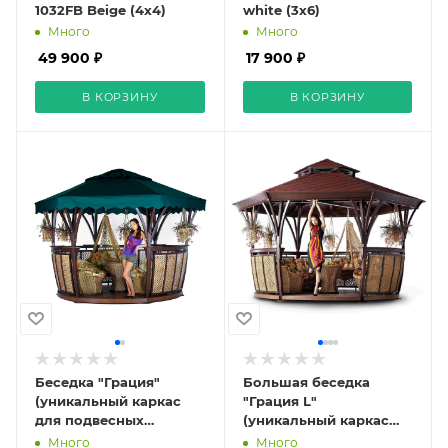
1032FB Beige (4х4)
white (3х6)
Много
Много
49 900 ₽
17 900 ₽
В КОРЗИНУ
В КОРЗИНУ
Беседка "Грация"
Большая беседка
(уникальный каркас
"Грация L"
для подвесных
(уникальный каркас
гамаков-качелей)
для подвесных
Много
Много