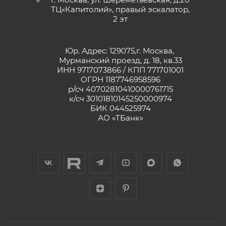
ТЦ«Капитолий», правый эскалатор,
2 эт
Юр. Адрес: 129075,г. Москва,
Мурманский проезд, д. 18, кв.33
ИНН 9717073866 / КПП 771701001
ОГРН 1187746958596
р/сч 40702810410000761715
к/сч 30101810145250000974
БИК 044525974
АО «ТБанк»