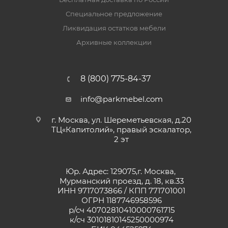
Специальное предложение
Ликвидация остатков мебели
Архивные коллекции
8 (800) 775-84-37
info@parkmebel.com
г. Москва, ул. Шереметьевская, д.20
ТЦ«Капитолий», правый эскалатор,
2 эт
Юр. Адрес: 129075,г. Москва,
Мурманский проезд, д. 18, кв.33
ИНН 9717073866 / КПП 771701001
ОГРН 1187746958596
р/сч 40702810410000761715
к/сч 30101810145250000974