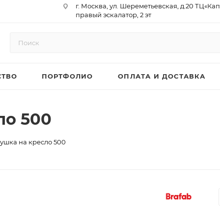
г. Москва, ул. Шереметьевская, д.20 ТЦ«Ка
правый эскалатор, 2 эт
Юр. Адрес: 129075,г. Москва,
Мурманский проезд, д. 18, кв.33
ИНН 9717073866 / КПП 771701001
ОГРН 1187746958596
СТВО
ПОРТФОЛИО
ОПЛАТА И ДОСТАВКА
р/сч 40702810410000761715
к/сч 30101810145250000974
БИК 044525974
АО «ТБанк»
ло 500
ушка на кресло 500