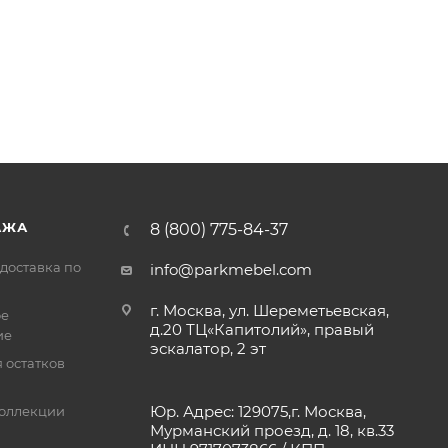
АЖА
8 (800) 775-84-37
доставка по
info@parkmebel.com
г. Москва, ул. Шереметьевская,
ое
д.20 ТЦ«Капитолий», правый
ие
эскалатор, 2 эт
 остатков
Юр. Адрес: 129075,г. Москва,
оллекции
Мурманский проезд, д. 18, кв.33