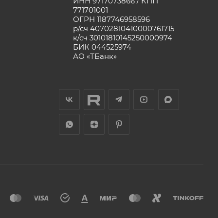
ИНН 9717073866 / КПП
771701001
ОГРН 1187746958596
р/сч 40702810410000761715
к/сч 30101810145250000974
БИК 044525974
АО «ТБанк»