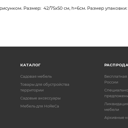
рисунком. Размер: 42/75х50 см, h=6см. Размер упаковки:
КАТАЛОГ
РАСПРОД
Садовая мебель
Бесплатная 
России
Товары для обустройства
территории
Специальн
предложен
Садовые аксессуары
Ликвидация
Мебель для HoReCa
мебели
Архивные к