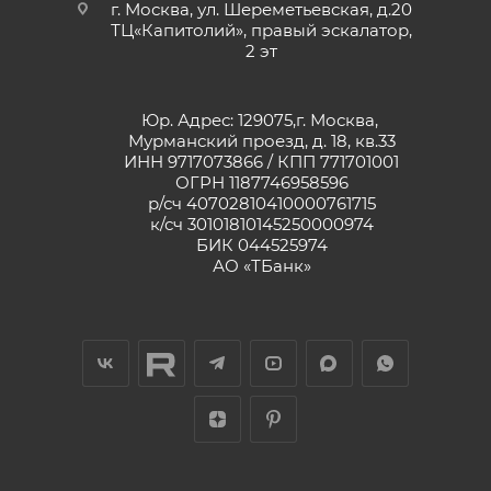
г. Москва, ул. Шереметьевская, д.20
ТЦ«Капитолий», правый эскалатор,
2 эт
Юр. Адрес: 129075,г. Москва,
Мурманский проезд, д. 18, кв.33
ИНН 9717073866 / КПП 771701001
ОГРН 1187746958596
р/сч 40702810410000761715
к/сч 30101810145250000974
БИК 044525974
АО «ТБанк»