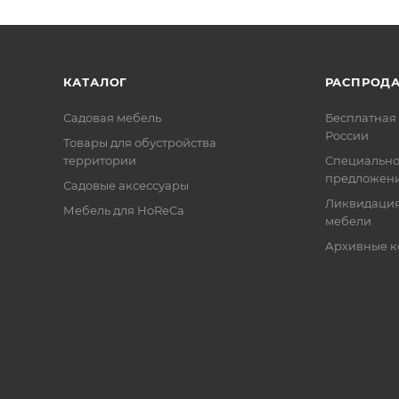
КАТАЛОГ
РАСПРОД
Садовая мебель
Бесплатная 
России
Товары для обустройства
территории
Специальн
предложен
Садовые аксессуары
Ликвидация
Мебель для HoReCa
мебели
Архивные к