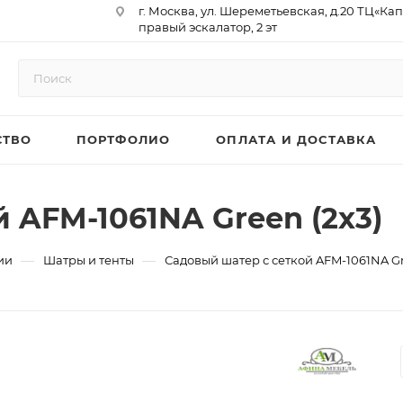
г. Москва, ул. Шереметьевская, д.20 ТЦ«Ка
правый эскалатор, 2 эт
Юр. Адрес: 129075,г. Москва,
Мурманский проезд, д. 18, кв.33
ИНН 9717073866 / КПП 771701001
ОГРН 1187746958596
СТВО
ПОРТФОЛИО
ОПЛАТА И ДОСТАВКА
р/сч 40702810410000761715
к/сч 30101810145250000974
БИК 044525974
АО «ТБанк»
 AFM-1061NA Green (2х3)
—
—
ии
Шатры и тенты
Садовый шатер с сеткой AFM-1061NA Gr