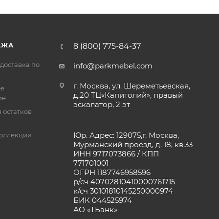
АЖА
8 (800) 775-84-37
доставка по
info@parkmebel.com
г. Москва, ул. Шереметьевская,
ое
д.20 ТЦ«Капитолий», правый
ие
эскалатор, 2 эт
 остатков
Юр. Адрес: 129075,г. Москва,
оллекции
Мурманский проезд, д. 18, кв.33
ИНН 9717073866 / КПП
771701001
ОГРН 1187746958596
р/сч 40702810410000761715
к/сч 30101810145250000974
БИК 044525974
АО «ТБанк»