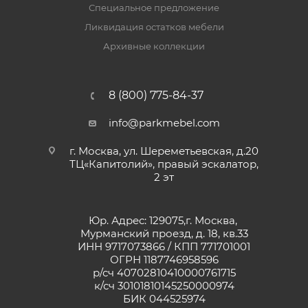
Специальное предложение
Ликвидация остатков мебели
Архивные коллекции
8 (800) 775-84-37
info@parkmebel.com
г. Москва, ул. Шереметьевская, д.20
ТЦ«Капитолий», правый эскалатор,
2 эт
Юр. Адрес: 129075,г. Москва,
Мурманский проезд, д. 18, кв.33
ИНН 9717073866 / КПП 771701001
ОГРН 1187746958596
р/сч 40702810410000761715
к/сч 30101810145250000974
БИК 044525974