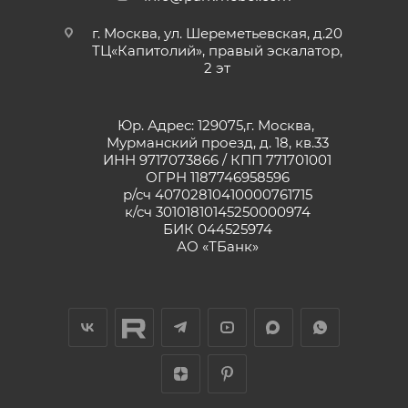
г. Москва, ул. Шереметьевская, д.20
ТЦ«Капитолий», правый эскалатор,
2 эт
Юр. Адрес: 129075,г. Москва,
Мурманский проезд, д. 18, кв.33
ИНН 9717073866 / КПП 771701001
ОГРН 1187746958596
р/сч 40702810410000761715
к/сч 30101810145250000974
БИК 044525974
АО «ТБанк»