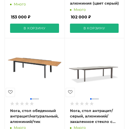
алюминия (цвет серый)
Много
Много
153 000 ₽
102 000 ₽
В КОРЗИНУ
В КОРЗИНУ
Nora, стол обеденный
Nora, стол антрацит/
антрацит/натуральный,
серый, алюминий/
алюминий/тик
закаленное стекло с
керамической печатью
Много
Много