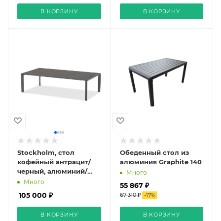
В КОРЗИНУ
В КОРЗИНУ
Stockholm, стол
Обеденный стол из
кофейный антрацит/
алюминия Graphite 140
черный, алюминий/
Много
спеченный камень
Много
55 867 ₽
105 000 ₽
67 310 ₽
-
17
%
В КОРЗИНУ
В КОРЗИНУ