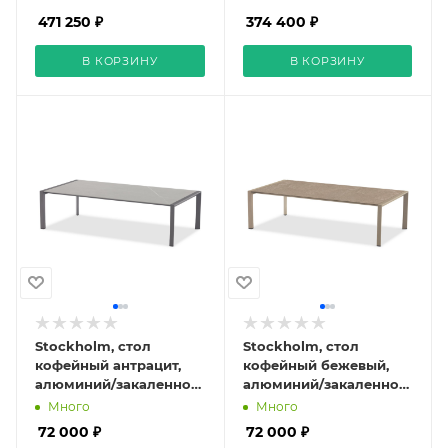
471 250 ₽
374 400 ₽
В КОРЗИНУ
В КОРЗИНУ
Stockholm, стол
Stockholm, стол
кофейный антрацит,
кофейный бежевый,
алюминий/закаленное
алюминий/закаленное
стекло
стекло с керамической
Много
Много
печатью
72 000 ₽
72 000 ₽