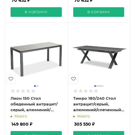
70 432 ₽
70 432 ₽
В КОРЗИНУ
В КОРЗИНУ
Лион 150 Стол
Тимро 180/240 Стол
обеденный антрацит/
антрацит/серый,
серый, алюминий/
алюминий/спеченный
спеченный камень
камень
Много
Много
149 800 ₽
305 550 ₽