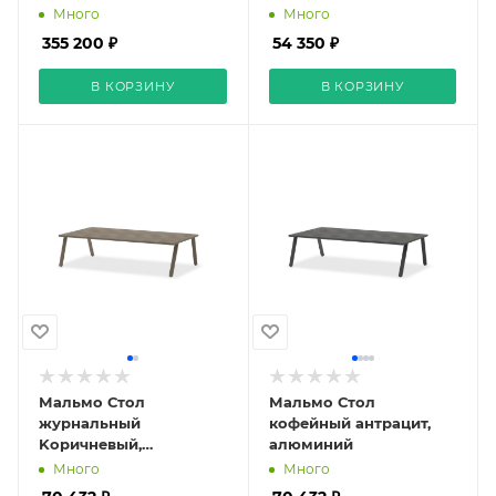
камень
(шоколад)
Много
Много
355 200 ₽
54 350 ₽
В КОРЗИНУ
В КОРЗИНУ
Мальмо Стол
Мальмо Стол
журнальный
кофейный антрацит,
Kоричневый,
алюминий
алюминий
Много
Много