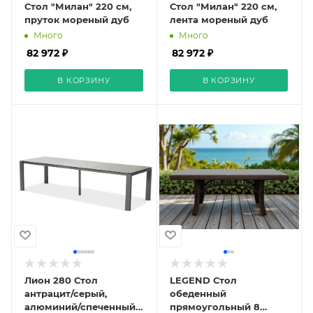
Стол "Милан" 220 см,
Стол "Милан" 220 см,
пруток мореный дуб
лента мореный дуб
Много
Много
82 972 ₽
82 972 ₽
В КОРЗИНУ
В КОРЗИНУ
Лион 280 Стол
LEGEND Стол
антрацит/серый,
обеденный
алюминий/спеченный
прямоугольный 8