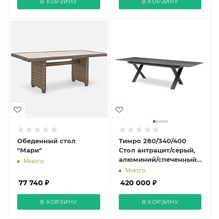
В КОРЗИНУ
В КОРЗИНУ
Обеденный стол
Тимро 280/340/400
"Мари"
Стол антрацит/серый,
алюминий/спеченный
Много
камень
Много
77 740 ₽
420 000 ₽
В КОРЗИНУ
В КОРЗИНУ