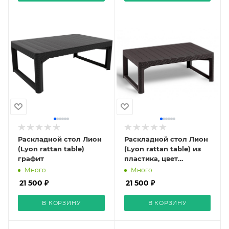
Раскладной стол Лион
Раскладной стол Лион
(Lyon rattan table)
(Lyon rattan table) из
графит
пластика, цвет
коричневый
Много
Много
21 500 ₽
21 500 ₽
В КОРЗИНУ
В КОРЗИНУ