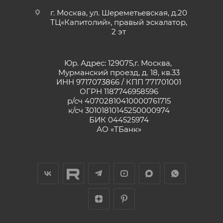
г. Москва, ул. Шереметьевская, д.20
ТЦ«Капитолий», правый эскалатор,
2 эт
Юр. Адрес: 129075,г. Москва,
Мурманский проезд, д. 18, кв.33
ИНН 9717073866 / КПП 771701001
ОГРН 1187746958596
р/сч 40702810410000761715
к/сч 30101810145250000974
БИК 044525974
АО «ТБанк»