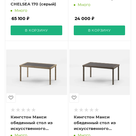
CHELSEA 170 (серый)
Много
Много
65 100 ₽
24 000 ₽
В КОРЗИНУ
В КОРЗИНУ
Кингстон Макси
Кингстон Макси
обеденный стол из
обеденный стол из
искусственного
искусственного
ротанга (wood)
ротанга (dark brown)
Много
Много