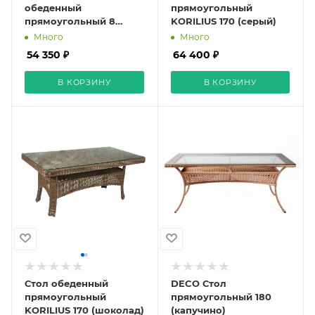
обеденный
прямоугольный
прямоугольный 8
KORILIUS 170 (серый)
(серый)
Много
Много
54 350 ₽
64 400 ₽
В КОРЗИНУ
В КОРЗИНУ
Стол обеденный
DECO Стол
прямоугольный
прямоугольный 180
KORILIUS 170 (шоколад)
(капучино)