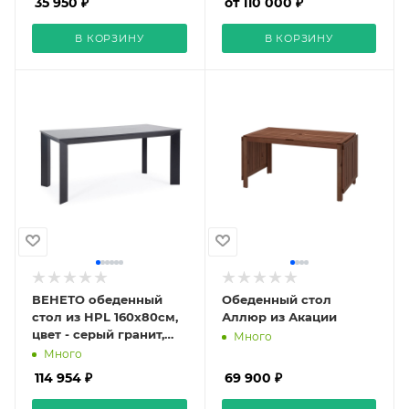
35 950 ₽
от 110 000 ₽
В КОРЗИНУ
В КОРЗИНУ
ВЕНЕТО обеденный
Обеденный стол
стол из HPL 160х80см,
Аллюр из Акации
цвет - серый гранит,
Много
каркас черный
Много
114 954 ₽
69 900 ₽