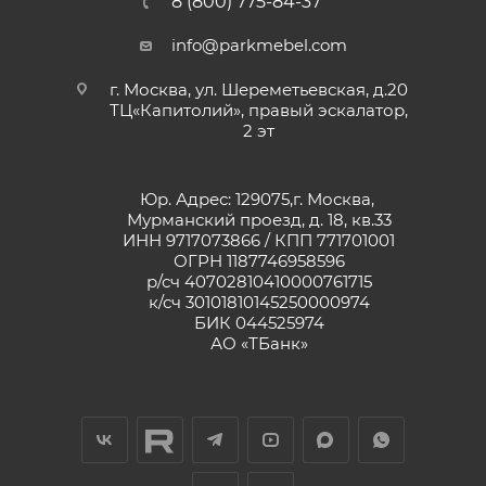
8 (800) 775-84-37
info@parkmebel.com
г. Москва, ул. Шереметьевская, д.20
ТЦ«Капитолий», правый эскалатор,
2 эт
Юр. Адрес: 129075,г. Москва,
Мурманский проезд, д. 18, кв.33
ИНН 9717073866 / КПП 771701001
ОГРН 1187746958596
р/сч 40702810410000761715
к/сч 30101810145250000974
БИК 044525974
АО «ТБанк»