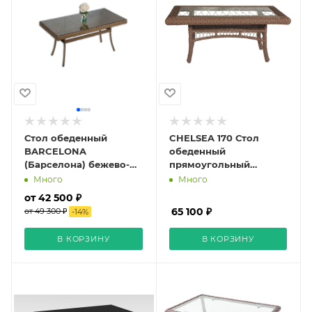
Стол обеденный
CHELSEA 170 Стол
BARCELONA
обеденный
(Барселона) бежево-
прямоугольный
коричневый 180х90 из
(шоколад)
Много
Много
искусственного
от 42 500 ₽
ротанга
65 100 ₽
от 49 300 ₽
-
14
%
В КОРЗИНУ
В КОРЗИНУ