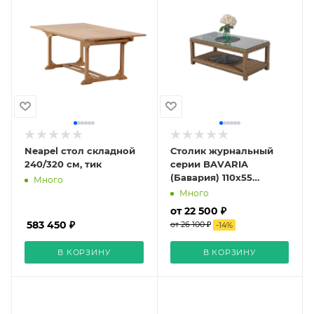
Neapel стол складной
Столик журнальный
240/320 см, тик
серии BAVARIA
(Бавария) 110х55
Много
бежево-коричневый из
Много
искусственного
от 22 500 ₽
ротанга
583 450 ₽
от 26 100 ₽
-
14
%
В КОРЗИНУ
В КОРЗИНУ