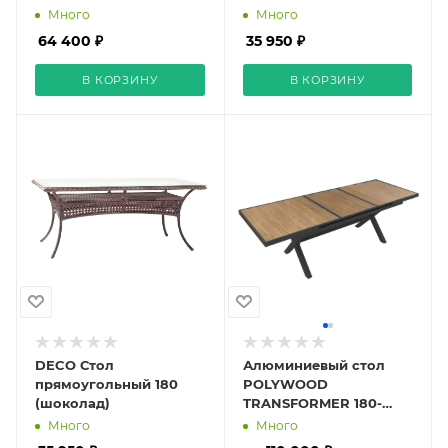
Много
Много
64 400 ₽
35 950 ₽
В КОРЗИНУ
В КОРЗИНУ
DECO Стол
Алюминиевый стол
прямоугольный 180
POLYWOOD
(шоколад)
TRANSFORMER 180-
240×90см цвет тик
Много
Много