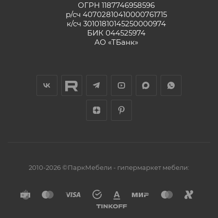
ОГРН 1187746958596
р/сч 40702810410000761715
к/сч 30101810145250000974
БИК 044525974
АО «ТБанк»
2010-2026 ©ПаркМебели - гипермаркет мебели: