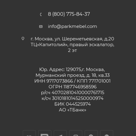
8 (800) 775-84-37
info@parkmebel.com
г. Москва, ул. Шереметьевская, д.20
ТЦ«Капитолий», правый эскалатор,
2 эт
Юр. Адрес: 129075,г. Москва,
Мурманский проезд, д. 18, кв.33
ИНН 9717073866 / КПП 771701001
ОГРН 1187746958596
р/сч 40702810410000761715
к/сч 30101810145250000974
БИК 044525974
АО «ТБанк»