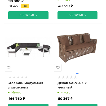
118 900 ₽
49 350 ₽
148 200 ₽
-
20
%
В КОРЗИНУ
В КОРЗИНУ
«Глория» модульная
Диван SALVIA 3-х
лаунж-зона
местный
Много
Много
166 760 ₽
50 367 ₽