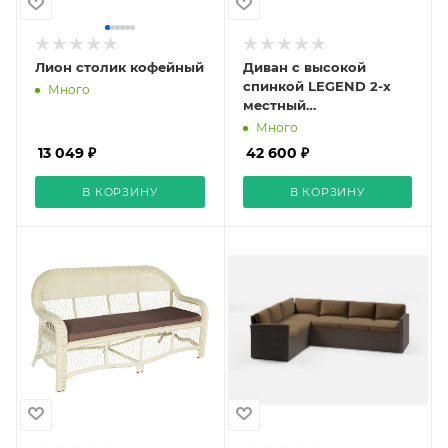
Лион столик кофейный
Диван с высокой
спинкой LEGEND 2-х
Много
местный
(шоколадный)
Много
13 049 ₽
42 600 ₽
В КОРЗИНУ
В КОРЗИНУ