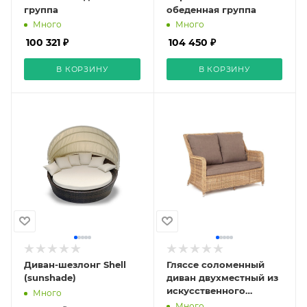
группа
обеденная группа
Много
Много
100 321 ₽
104 450 ₽
В КОРЗИНУ
В КОРЗИНУ
Диван-шезлонг Shell
Гляссе соломенный
(sunshade)
диван двухместный из
искусственного
Много
ротанга
Много