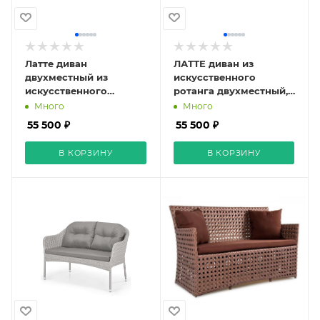
Латте диван
ЛАТТЕ диван из
двухместный из
искусственного
искусственного
ротанга двухместный,
ротанга, цвет графит
цвет бежевый
Много
Много
55 500 ₽
55 500 ₽
В КОРЗИНУ
В КОРЗИНУ