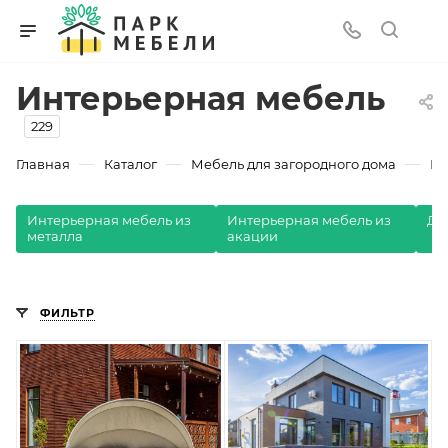
Интерьерная мебель
229
—
—
—
Главная
Каталог
Мебель для загородного дома
Ин
Интерьерная мебель из
Интерьерная мебель из
Ди
металла
акации
ФИЛЬТР