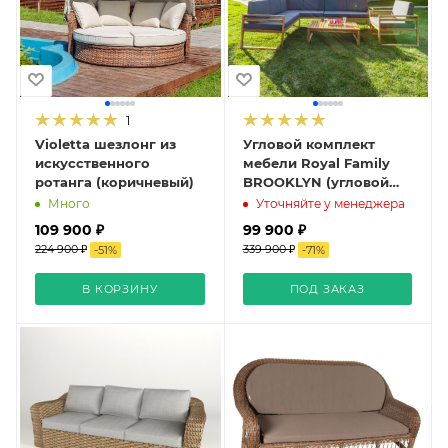
1
Violetta шезлонг из
Угловой комплект
искусственного
мебели Royal Family
ротанга (коричневый)
BROOKLYN (угловой
диван, столик, кресло)
Много
Уточняйте у менеджера
109 900 ₽
99 900 ₽
224 900 ₽
339 900 ₽
-
51
%
-
71
%
В КОРЗИНУ
ПОД ЗАКАЗ