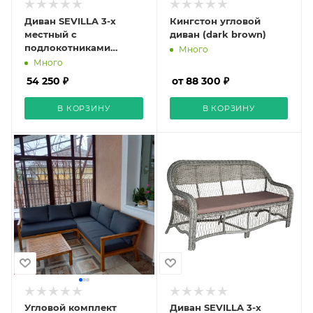
Диван SEVILLA 3-х
Кингстон угловой
местный с
диван (dark brown)
подлокотниками
Много
(Слоновая кость)
Много
54 250 ₽
от 88 300 ₽
В КОРЗИНУ
В КОРЗИНУ
Угловой комплект
Диван SEVILLA 3-х