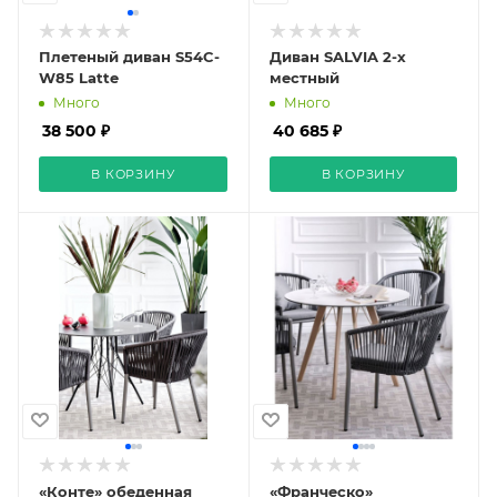
Плетеный диван S54C-
Диван SALVIA 2-х
W85 Latte
местный
Много
Много
38 500 ₽
40 685 ₽
В КОРЗИНУ
В КОРЗИНУ
«Конте» обеденная
«Франческо»