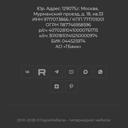
Юр. Адрес: 129075,г. Москва,
Мурманский проезд, д. 18, кв.33
ИНН 9717073866 / КПП 771701001
ОГРН 1187746958596
р/сч 40702810410000761715
к/сч 30101810145250000974
БИК 044525974
АО «ТБанк»
2010-2026 ©ПаркМебели - гипермаркет мебели: