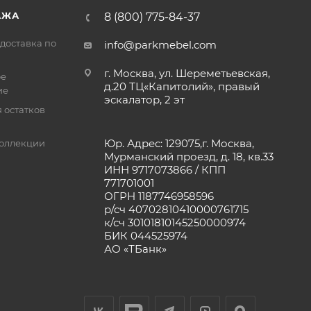
АЖА
8 (800) 775-84-37
доставка по
info@parkmebel.com
г. Москва, ул. Шереметьевская,
ое
д.20 ТЦ«Капитолий», правый
ие
эскалатор, 2 эт
 остатков
Юр. Адрес: 129075,г. Москва,
оллекции
Мурманский проезд, д. 18, кв.33
ИНН 9717073866 / КПП
771701001
ОГРН 1187746958596
р/сч 40702810410000761715
к/сч 30101810145250000974
БИК 044525974
АО «ТБанк»