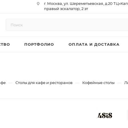
г. Москва, ул. Шереметьевская, д.20 ТЦ«Ка
правый эскалатор, 2 эт
Юр. Адрес: 129075,г. Москва,
Мурманский проезд, д. 18, кв.33
ИНН 9717073866 / КПП 771701001
ОГРН 1187746958596
СТВО
ПОРТФОЛИО
ОПЛАТА И ДОСТАВКА
р/сч 40702810410000761715
к/сч 30101810145250000974
БИК 044525974
АО «ТБанк»
—
—
—
афе
Столы для кафе и ресторанов
Кофейные столы
Л