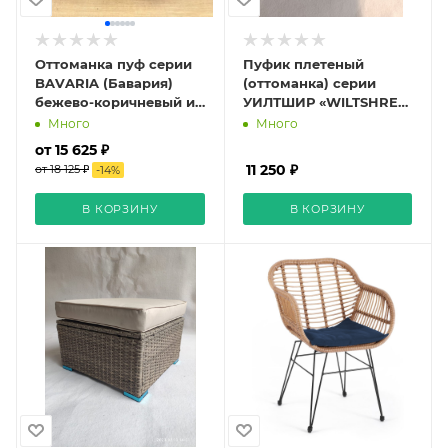
Оттоманка пуф серии
Пуфик плетеный
BAVARIA (Бавария)
(оттоманка) серии
бежево-коричневый из
УИЛТШИР «WILTSHRE»,
искусственного
подушка 10 см brown
Много
Много
ротанга
от 15 625 ₽
11 250 ₽
от 18 125 ₽
-
14
%
В КОРЗИНУ
В КОРЗИНУ