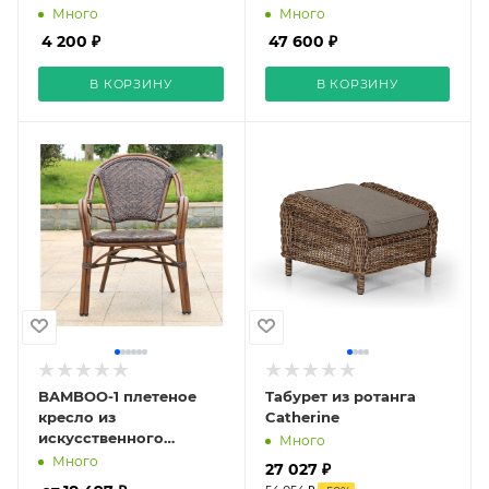
Много
Много
4 200 ₽
47 600 ₽
В КОРЗИНУ
В КОРЗИНУ
BAMBOO-1 плетеное
Табурет из ротанга
кресло из
Catherine
искусственного
Много
ротанга
Много
27 027 ₽