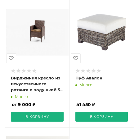
Вирджиния кресло из
Пуф Авалон
искусственного
Много
ротанга с подушкой 5
мм (dark brown)
Много
от 9 000 ₽
41 450 ₽
В КОРЗИНУ
В КОРЗИНУ