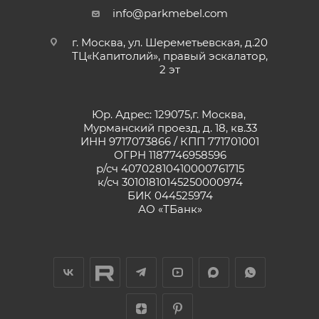
info@parkmebel.com
г. Москва, ул. Шереметьевская, д.20
ТЦ«Капитолий», правый эскалатор,
2 эт
Юр. Адрес: 129075,г. Москва,
Мурманский проезд, д. 18, кв.33
ИНН 9717073866 / КПП 771701001
ОГРН 1187746958596
р/сч 40702810410000761715
к/сч 30101810145250000974
БИК 044525974
АО «ТБанк»