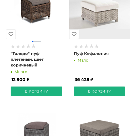
"Толедо" пуф
Пуф Кефалония
плетеный, цвет
Мало
коричневый
Много
12 900 ₽
36 428 ₽
В КОРЗИНУ
В КОРЗИНУ