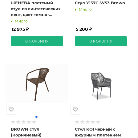
ЖЕНЕВА плетеный
Стул Y137C-W53 Brown
стул из синтетических
Много
лент, цвет темно-
серый, круглая веревка
Много
12 975 ₽
5 200 ₽
В КОРЗИНУ
В КОРЗИНУ
BROWN стул
Стул KOI черный с
(Коричневый)
ажурным плетением