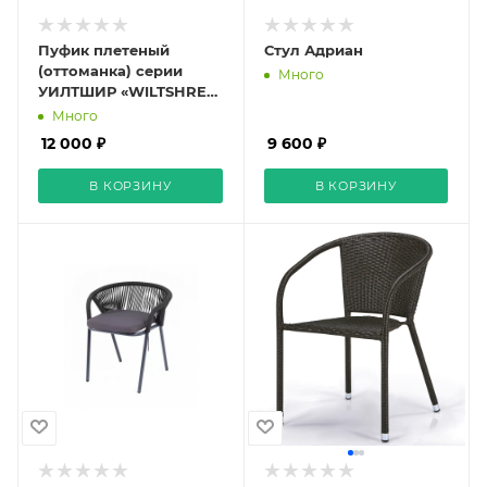
Пуфик плетеный
Стул Адриан
(оттоманка) серии
Много
УИЛТШИР «WILTSHRE»,
подушка 10 см greige
Много
12 000 ₽
9 600 ₽
В КОРЗИНУ
В КОРЗИНУ