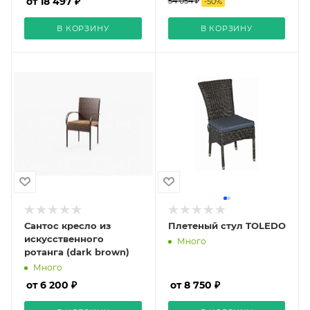
от 18 497 ₽
54 054 ₽
-
50
%
В КОРЗИНУ
В КОРЗИНУ
Сантос кресло из
Плетеный стул TOLEDO
искусственного
Много
ротанга (dark brown)
Много
от 6 200 ₽
от 8 750 ₽