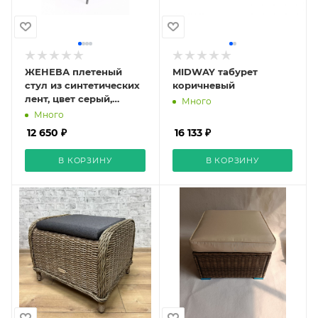
ЖЕНЕВА плетеный
MIDWAY табурет
стул из синтетических
коричневый
лент, цвет серый,
Много
плоская веревка
Много
12 650 ₽
16 133 ₽
В КОРЗИНУ
В КОРЗИНУ