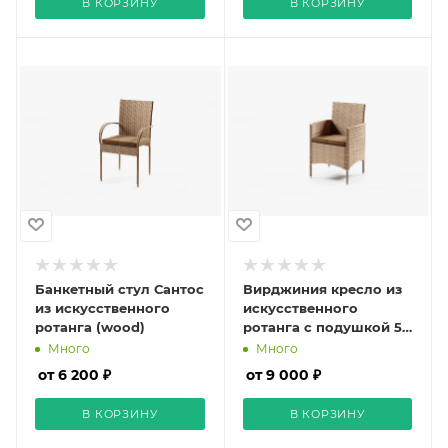
В КОРЗИНУ
В КОРЗИНУ
Банкетный стул Сантос
Вирджиния кресло из
из искусственного
искусственного
ротанга (wood)
ротанга с подушкой 5
мм (wood)
Много
Много
от 6 200 ₽
от 9 000 ₽
В КОРЗИНУ
В КОРЗИНУ