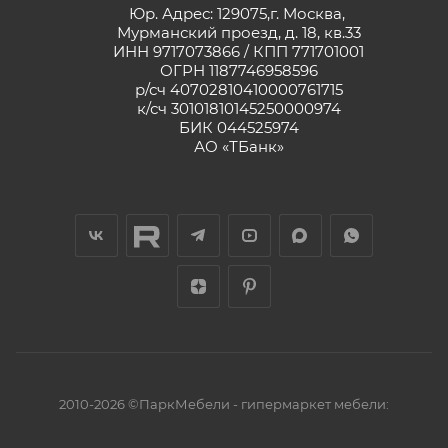
Юр. Адрес: 129075,г. Москва,
Мурманский проезд, д. 18, кв.33
ИНН 9717073866 / КПП 771701001
ОГРН 1187746958596
р/сч 40702810410000761715
к/сч 30101810145250000974
БИК 044525974
АО «ТБанк»
2010-2026 ©ПаркМебели - гипермаркет мебели: