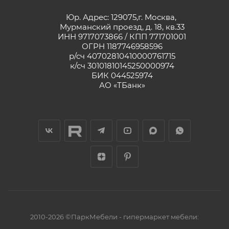
Юр. Адрес: 129075,г. Москва,
Мурманский проезд, д. 18, кв.33
ИНН 9717073866 / КПП 771701001
ОГРН 1187746958596
р/сч 40702810410000761715
к/сч 30101810145250000974
БИК 044525974
АО «ТБанк»
2010-2026 ©ПаркМебели - гипермаркет мебели: