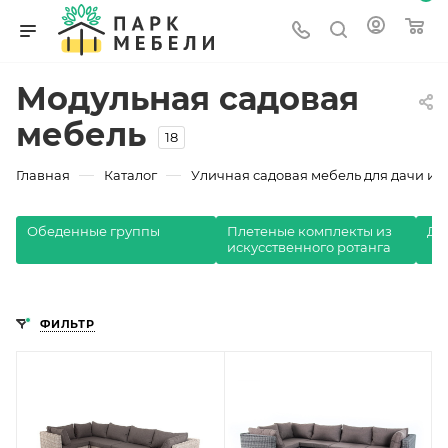
Модульная садовая
мебель
18
—
—
Главная
Каталог
Уличная садовая мебель для дачи и з
Обеденные группы
Плетеные комплекты из
Ди
искусственного ротанга
ФИЛЬТР