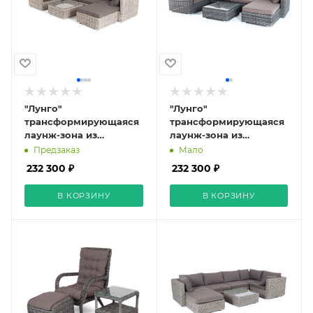
"Лунго"
"Лунго"
трансформирующаяся
трансформирующаяся
лаунж-зона из
лаунж-зона из
искусственного
искусственного
Предзаказ
Мало
ротанга, цвет бежевый
ротанга, цвет графит
232 300 ₽
232 300 ₽
В КОРЗИНУ
В КОРЗИНУ