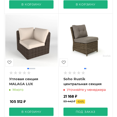
В КОРЗИНУ
В КОРЗИНУ
Угловая секция
Soho Rustik
MALAGA LUX
центральная секция
Много
Уточняйте у менеджера
21 168 ₽
105 512 ₽
59 442 ₽
-
64
%
В КОРЗИНУ
ПОД ЗАКАЗ