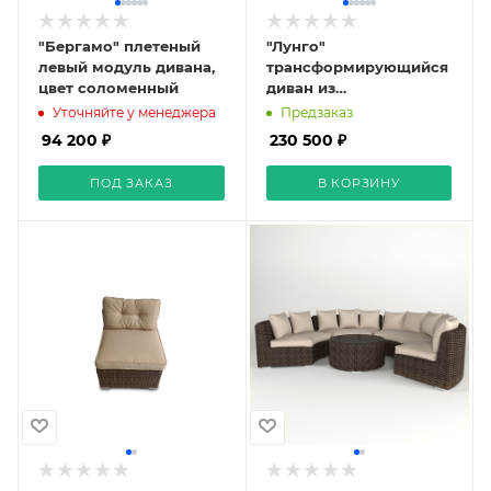
"Бергамо" плетеный
"Лунго"
левый модуль дивана,
трансформирующийся
цвет соломенный
диван из
искусственного
Уточняйте у менеджера
Предзаказ
ротанга (гиацинт), цвет
94 200 ₽
230 500 ₽
соломенный
ПОД ЗАКАЗ
В КОРЗИНУ