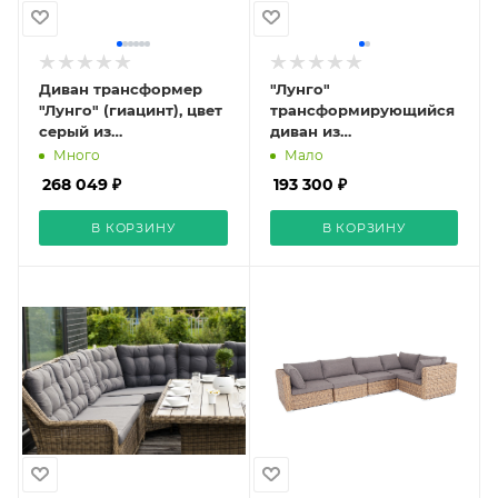
Диван трансформер
"Лунго"
"Лунго" (гиацинт), цвет
трансформирующийся
серый из
диван из
искусственного
искусственного
Много
Мало
ротанга
ротанга, цвет бежевый
268 049 ₽
193 300 ₽
В КОРЗИНУ
В КОРЗИНУ