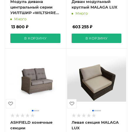
Модуль дивана
Диван модульный
центральный серии
круглый MALAGA LUX
УИЛТШИР «WILTSHRE»
Много
плетеное кресло с
Много
подушкой brown
13 800 ₽
603 255 ₽
В КОРЗИНУ
В КОРЗИНУ
ASHFIELD конечные
Левая секция MALAGA
секции
LUX