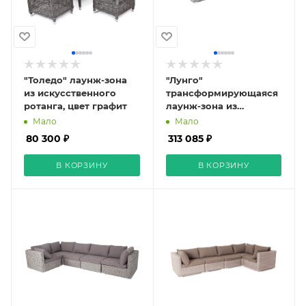
"Толедо" лаунж-зона
"Лунго"
из искусственного
трансформирующаяся
ротанга, цвет графит
лаунж-зона из
искусственного
Мало
Мало
ротанга (гиацинт), цвет
80 300 ₽
313 085 ₽
серый
В КОРЗИНУ
В КОРЗИНУ