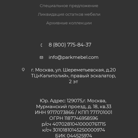
Специальное предложение
Ликвидация остатков мебели
Архивные коллекции
8 (800) 775-84-37
info@parkmebel.com
г. Москва, ул. Шереметьевская, д.20
ТЦ«Капитолий», правый эскалатор,
2 эт
Юр. Адрес: 129075,г. Москва,
Мурманский проезд, д. 18, кв.33
ИНН 9717073866 / КПП 771701001
ОГРН 1187746958596
р/сч 40702810410000761715
к/сч 30101810145250000974
БИК 044525974