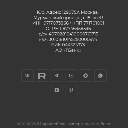
Юр. Адрес: 129075,г. Москва,
Мурманский проезд, д. 18, кв.33
ИНН 9717073866 / КПП 771701001
ОГРН 1187746958596
р/сч 40702810410000761715
к/сч 30101810145250000974
БИК 044525974
АО «ТБанк»
2010-2026 ©ПаркМебели - гипермаркет мебели: