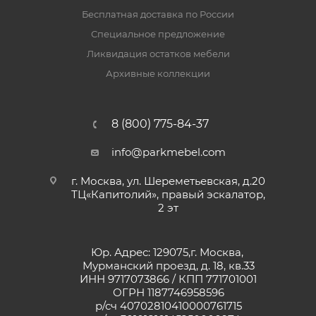
Бесплатная доставка по России
Специальное предложение
Ликвидация остатков мебели
Архивные коллекции
8 (800) 775-84-37
info@parkmebel.com
г. Москва, ул. Шереметьевская, д.20
ТЦ«Капитолий», правый эскалатор,
2 эт
Юр. Адрес: 129075,г. Москва,
Мурманский проезд, д. 18, кв.33
ИНН 9717073866 / КПП 771701001
ОГРН 1187746958596
р/сч 40702810410000761715