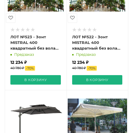
ЛОТ №523 - Зонт
ЛОТ №522 - Зонт
MISTRAL 400
MISTRAL 400
квадратный без волана
квадратный без волана
Бежевый
синий
Предзаказ
Предзаказ
12 234 ₽
12 234 ₽
40 780 ₽
40 780 ₽
-
70
%
-
70
%
В КОРЗИНУ
В КОРЗИНУ