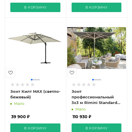
В КОРЗИНУ
В КОРЗИНУ
Зонт Килт MAX (светло-
Зонт
бежевый)
профессиональный
3х3 м Rimini Standard
Мало
серо-коричневый
Мало
39 900 ₽
110 930 ₽
В КОРЗИНУ
В КОРЗИНУ