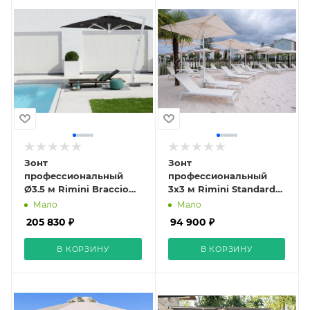
Зонт
Зонт
профессиональный
профессиональный
Ø3.5 м Rimini Braccio
3х3 м Rimini Standard
чёрный
слоновая кость
Мало
Мало
205 830 ₽
94 900 ₽
В КОРЗИНУ
В КОРЗИНУ