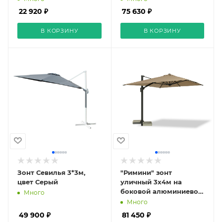
22 920 ₽
75 630 ₽
В КОРЗИНУ
В КОРЗИНУ
Зонт Севилья 3*3м,
"Римини" зонт
цвет Серый
уличный 3х4м на
боковой алюминиевой
Много
опоре, тент бежевый
Много
49 900 ₽
81 450 ₽