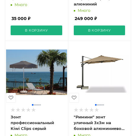
алюминий
Много
Много
35 000 ₽
249 000 ₽
В КОРЗИНУ
В КОРЗИНУ
Зонт
"Римини" зонт
профессиональный
уличный 3х3м на
Kiwi Clips серый
боковой алюминиевой
опоре, тент бежевый
Много
Много