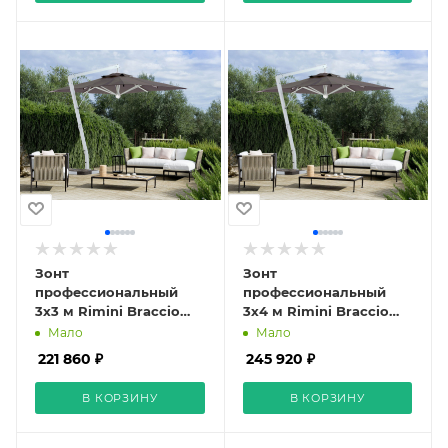
Зонт
Зонт
профессиональный
профессиональный
3х3 м Rimini Braccio
3х4 м Rimini Braccio
серо-коричневый
серо-коричневый
Мало
Мало
221 860 ₽
245 920 ₽
В КОРЗИНУ
В КОРЗИНУ