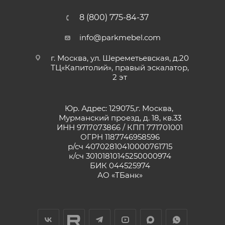
8 (800) 775-84-37
info@parkmebel.com
г. Москва, ул. Шереметьевская, д.20
ТЦ«Капитолий», правый эскалатор,
2 эт
Юр. Адрес: 129075,г. Москва,
Мурманский проезд, д. 18, кв.33
ИНН 9717073866 / КПП 771701001
ОГРН 1187746958596
р/сч 40702810410000761715
к/сч 30101810145250000974
БИК 044525974
АО «ТБанк»