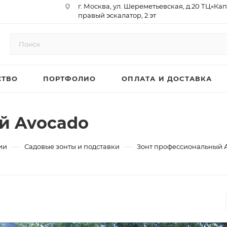
г. Москва, ул. Шереметьевская, д.20 ТЦ«Ка
правый эскалатор, 2 эт
Юр. Адрес: 129075,г. Москва,
Мурманский проезд, д. 18, кв.33
ИНН 9717073866 / КПП 771701001
ОГРН 1187746958596
СТВО
ПОРТФОЛИО
ОПЛАТА И ДОСТАВКА
р/сч 40702810410000761715
к/сч 30101810145250000974
БИК 044525974
АО «ТБанк»
й Avocado
—
—
ии
Садовые зонты и подставки
Зонт профессиональный 