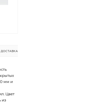
ДОСТАВКА
ость
ткрытых
0 мм и
л. Цвет
 из