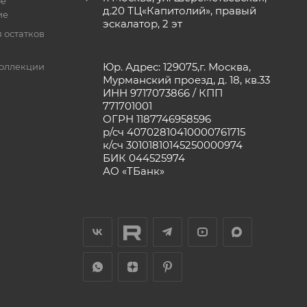
ое
д.20 ТЦ«Капитолий», правый
ие
эскалатор, 2 эт
 остатков
Юр. Адрес: 129075,г. Москва,
оллекции
Мурманский проезд, д. 18, кв.33
ИНН 9717073866 / КПП
771701001
ОГРН 1187746958596
р/сч 40702810410000761715
к/сч 30101810145250000974
БИК 044525974
АО «ТБанк»