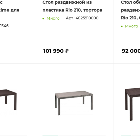
с
Стол раздвижной из
Стол о
time для
пластика Rio 210, тортора
раздви
Rio 210
Арт.: 4825910000
Много
60346
Много
101 990 ₽
92 000