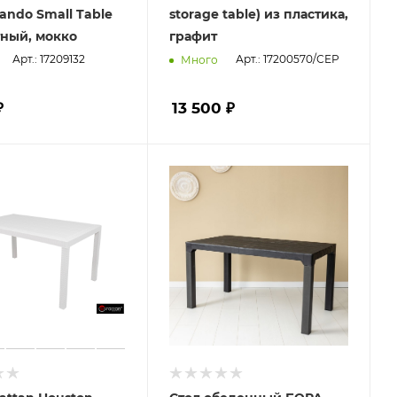
lando Small Table
storage table) из пластика,
ный, мокко
графит
Арт.: 17209132
Арт.: 17200570/СЕР
Много
₽
13 500 ₽