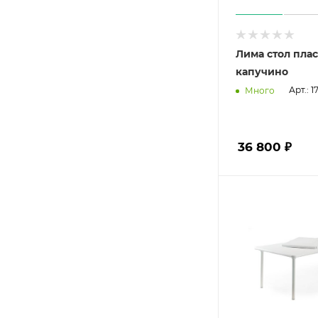
Лима стол пла
капучино
Арт.: 
Много
36 800 ₽