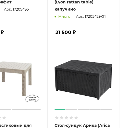
графит
(Lyon rattan table)
капучино
Арт.: 17209496
Арт.: 17205429КП
Много
 ₽
21 500 ₽
астиковый для
Стол-сундук Арика (Arica