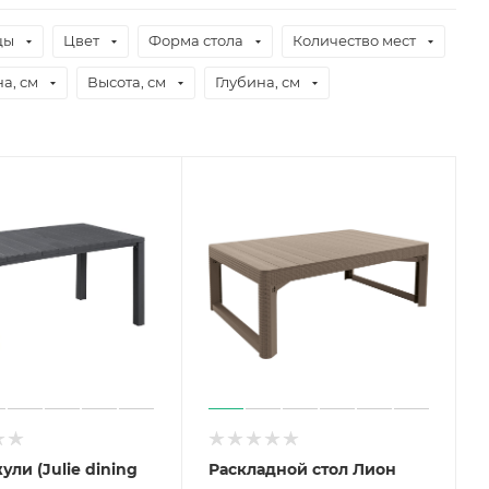
цы
Цвет
Форма стола
Количество мест
а, см
Высота, см
Глубина, см
ули (Julie dining
Раскладной стол Лион