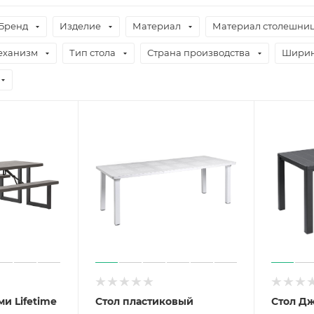
Бренд
Изделие
Материал
Материал столешни
еханизм
Тип стола
Страна производства
Ширин
ми Lifetime
Стол пластиковый
Стол Дж