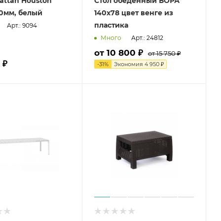
rattan Houston
Стол обеденный БОРА
0мм, белый
140х78 цвет венге из
пластика
Арт.: 9094
Арт.: 24812
Много
от 10 800 ₽
от 15 750 ₽
 ₽
-
31
%
Экономия
4 950 ₽