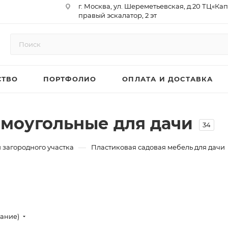
г. Москва, ул. Шереметьевская, д.20 ТЦ«Ка
правый эскалатор, 2 эт
Юр. Адрес: 129075,г. Москва,
Мурманский проезд, д. 18, кв.33
ИНН 9717073866 / КПП 771701001
ОГРН 1187746958596
СТВО
ПОРТФОЛИО
ОПЛАТА И ДОСТАВКА
р/сч 40702810410000761715
к/сч 30101810145250000974
БИК 044525974
АО «ТБанк»
ямоугольные для дачи
34
—
 загородного участка
Пластиковая садовая мебель для дачи
вание)