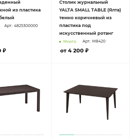
беденный
Столик журнальный
жной из пластика
YALTA SMALL TABLE (Ялта)
, белый
темно коричневый из
пластика под
Арт.: 4825300000
искусственный ротанг
Арт.: М8420
Много
 ₽
от 4 200 ₽