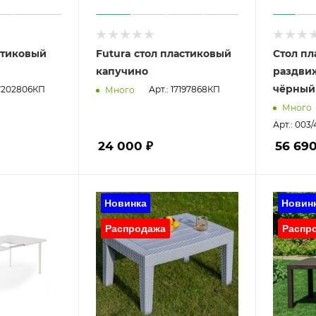
стиковый
Futura стол пластиковый
Стол п
капучино
раздви
чёрный
17202806КП
Арт.: 17197868КП
Много
Много
Арт.: 00
24 000 ₽
56 690