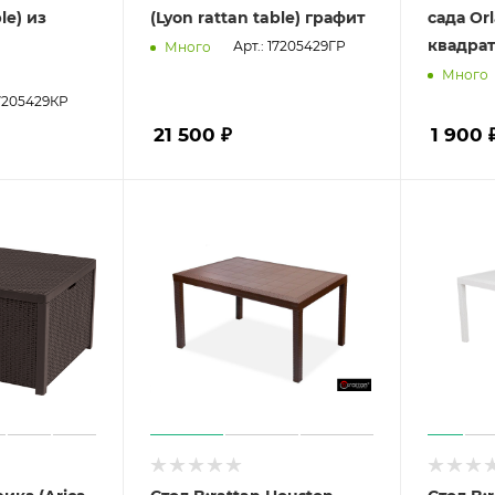
le) из
(Lyon rattan table) графит
сада Or
квадрат
Арт.: 17205429ГР
Много
Много
17205429КР
21 500 ₽
1 900 