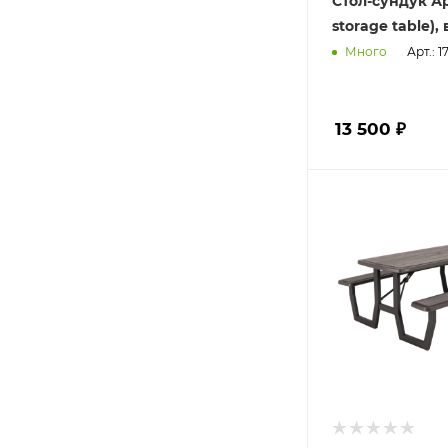
Стол-сундук Ар
storage table),
Арт.: 
Много
13 500 ₽