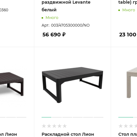
раздвижной Levante
table) 
белый
60360
Много
Много
Арт.: 003/4705300000/NO
56 690 ₽
23 100
ол Лион
Раскладной стол Лион
Стол пл