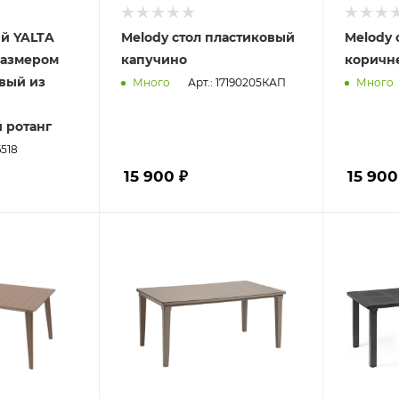
й YALTA
Melody стол пластиковый
Melody 
размером
капучино
коричн
евый из
Арт.: 17190205КАП
Много
Много
 ротанг
6518
15 900 ₽
15 900