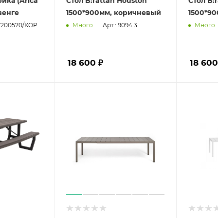
ика (Arica
Стол B:rattan Houston
Стол B:
 венге
1500*900мм, коричневый
1500*90
17200570/КОР
Арт.: 9094.3
Много
Много
18 600 ₽
18 600