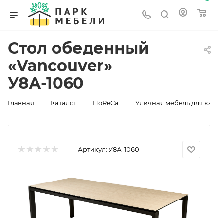
Стол обеденный
«Vancouver»
У8А-1060
—
—
—
Главная
Каталог
HoReCa
Уличная мебель для каф
Артикул:
У8А-1060