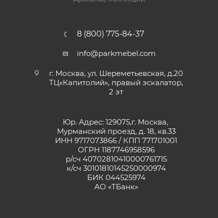
8 (800) 775-84-37
info@parkmebel.com
г. Москва, ул. Шереметьевская, д.20
ТЦ«Капитолий», правый эскалатор,
2 эт
Юр. Адрес: 129075,г. Москва,
Мурманский проезд, д. 18, кв.33
ИНН 9717073866 / КПП 771701001
ОГРН 1187746958596
р/сч 40702810410000761715
к/сч 30101810145250000974
БИК 044525974
АО «ТБанк»