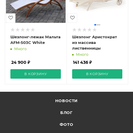
Шезлонг-лежак Мальта
Шезлонг Аристократ
AFM-503C White
из массива
лиственницы
Много
Много
24 900 ₽
141 436 ₽
В КОРЗИНУ
В КОРЗИНУ
НОВОСТИ
БЛОГ
ФОТО