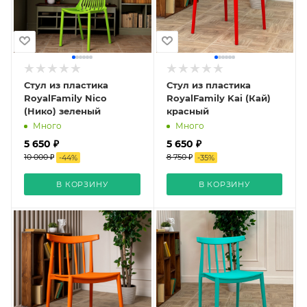
Стул из пластика
Стул из пластика
RoyalFamily Nico
RoyalFamily Kai (Кай)
(Нико) зеленый
красный
Много
Много
5 650 ₽
5 650 ₽
10 000 ₽
8 750 ₽
-
44
%
-
35
%
В КОРЗИНУ
В КОРЗИНУ