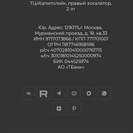
ТЦ«Капитолий», правый эскалатор,
2 эт
Юр. Адрес: 129075,г. Москва,
Мурманский проезд, д. 18, кв.33
ИНН 9717073866 / КПП 771701001
ОГРН 1187746958596
р/сч 40702810410000761715
к/сч 30101810145250000974
БИК 044525974
АО «ТБанк»