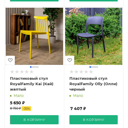
Пластиковый стул
Пластиковый стул
RoyalFamily Kai (Кай)
RoyalFamily Olly (Олли)
желтый
черный
Мало
Мало
5 650 ₽
7 407 ₽
8 750 ₽
-
35
%
В КОРЗИНУ
В КОРЗИНУ