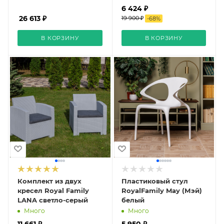
6 424 ₽
26 613 ₽
19 900 ₽
-
68
%
В КОРЗИНУ
В КОРЗИНУ
Комплект из двух
Пластиковый стул
кресел Royal Family
RoyalFamily May (Мэй)
LANA светло-серый
белый
Много
Много
11 661 ₽
5 950 ₽