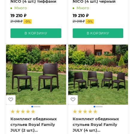
NICO (4 шт.) тиффани
NICO (4 шт.) черный
Много
Много
19 210 ₽
19 210 ₽
21 018 ₽
21 018 ₽
-
9
%
-
9
%
В КОРЗИНУ
В КОРЗИНУ
Комплект обеденных
Комплект обеденных
стульев Royal Family
стульев Royal Family
JULY (2 шт.)
JULY (4 шт.)