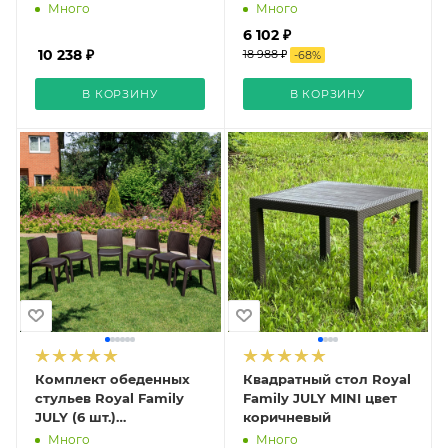
коричневый
коричневый
Много
Много
6 102 ₽
10 238 ₽
18 988 ₽
-
68
%
В КОРЗИНУ
В КОРЗИНУ
Комплект обеденных
Квадратный стол Royal
стульев Royal Family
Family JULY MINI цвет
JULY (6 шт.)
коричневый
коричневый
Много
Много