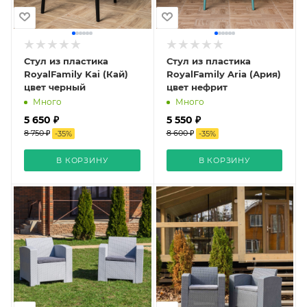
Стул из пластика
Стул из пластика
RoyalFamily Kai (Кай)
RoyalFamily Aria (Ария)
цвет черный
цвет нефрит
Много
Много
5 650 ₽
5 550 ₽
8 750 ₽
8 600 ₽
-
35
%
-
35
%
В КОРЗИНУ
В КОРЗИНУ