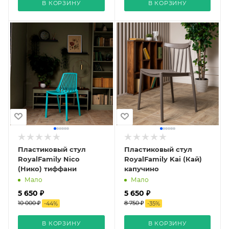
В КОРЗИНУ
В КОРЗИНУ
Пластиковый стул
Пластиковый стул
RoyalFamily Nico
RoyalFamily Kai (Кай)
(Нико) тиффани
капучино
Мало
Мало
5 650 ₽
5 650 ₽
10 000 ₽
8 750 ₽
-
44
%
-
35
%
В КОРЗИНУ
В КОРЗИНУ