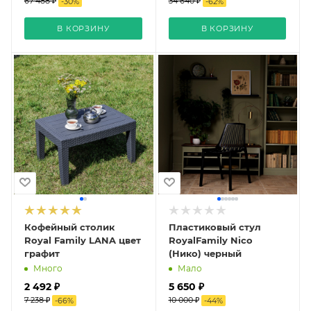
67 488 ₽
34 640 ₽
-
30
%
-
62
%
В КОРЗИНУ
В КОРЗИНУ
Кофейный столик
Пластиковый стул
Royal Family LANA цвет
RoyalFamily Nico
графит
(Нико) черный
Много
Мало
2 492 ₽
5 650 ₽
7 238 ₽
10 000 ₽
-
66
%
-
44
%