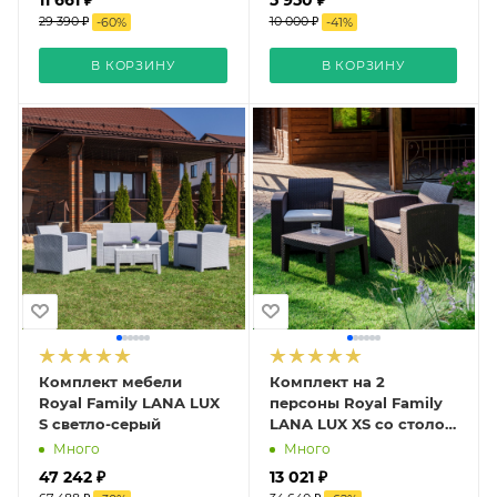
29 390 ₽
10 000 ₽
-
60
%
-
41
%
В КОРЗИНУ
В КОРЗИНУ
Комплект мебели
Комплект на 2
Royal Family LANA LUX
персоны Royal Family
S светло-серый
LANA LUX XS со столом
и креслами,
Много
Много
коричневый из
47 242 ₽
13 021 ₽
пластика