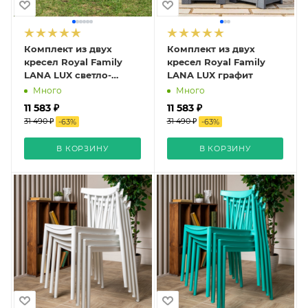
Комплект из двух
Комплект из двух
кресел Royal Family
кресел Royal Family
LANA LUX светло-
LANA LUX графит
серый
Много
Много
11 583 ₽
11 583 ₽
31 490 ₽
31 490 ₽
-
63
%
-
63
%
В КОРЗИНУ
В КОРЗИНУ