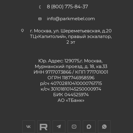
8 (800) 775-84-37
info@parkmebel.com
г. Москва, ул. Шереметьевская, д.20
ТЦ«Капитолий», правый эскалатор,
2 эт
Юр. Адрес: 129075,г. Москва,
Мурманский проезд, д. 18, кв.33
ИНН 9717073866 / КПП 771701001
ОГРН 1187746958596
р/сч 40702810410000761715
к/сч 30101810145250000974
БИК 044525974
АО «ТБанк»