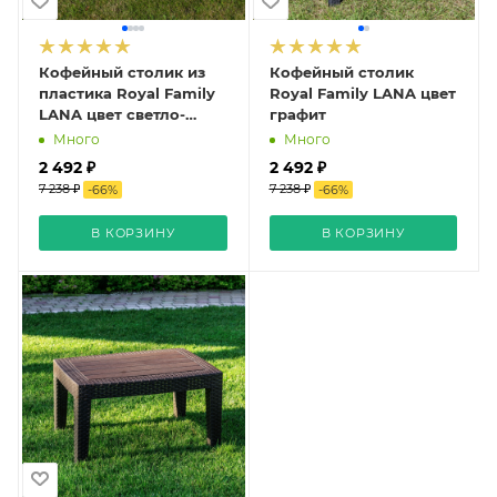
Кофейный столик из
Кофейный столик
пластика Royal Family
Royal Family LANA цвет
LANA цвет светло-
графит
серый
Много
Много
2 492 ₽
2 492 ₽
7 238 ₽
7 238 ₽
-
66
%
-
66
%
В КОРЗИНУ
В КОРЗИНУ