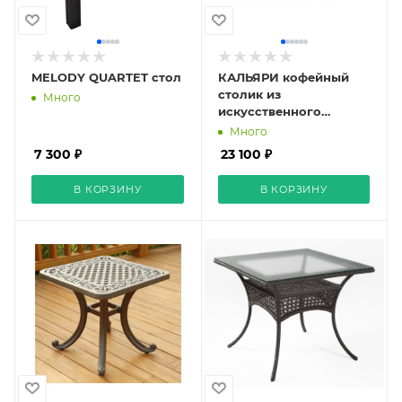
MELODY QUARTET стол
КАЛЬЯРИ кофейный
столик из
Много
искусственного
ротанга (гиацинт), цвет
Много
серый
7 300 ₽
23 100 ₽
В КОРЗИНУ
В КОРЗИНУ