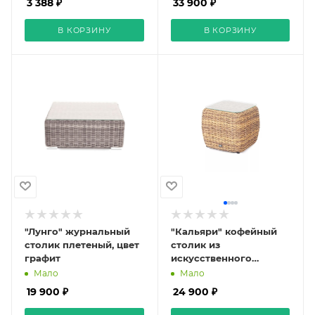
3 388 ₽
33 900 ₽
В КОРЗИНУ
В КОРЗИНУ
"Лунго" журнальный
"Кальяри" кофейный
столик плетеный, цвет
столик из
графит
искусственного
ротанга (гиацинт), цвет
Мало
Мало
соломенный
19 900 ₽
24 900 ₽