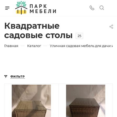
Квадратные
садовые столы
25
—
—
Главная
Каталог
Уличная садовая мебель для дачи и з
ФИЛЬТР