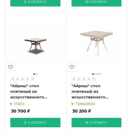
В КОРЗИНУ
В КОРЗИНУ
"Айриш" стол
"Айриш" стол
плетеный из
плетеный из
искусственного
искусственного
ротанга, цвет
ротанга, цвет бежевый
Мало
Предзаказ
коричневый
30 700 ₽
30 200 ₽
В КОРЗИНУ
В КОРЗИНУ