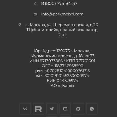
8 (800) 775-84-37
info@parkmebel.com
г. Москва, ул. Шереметьевская, д.20
ТЦ«Капитолий», правый эскалатор,
2 эт
Юр. Адрес: 129075,г. Москва,
Мурманский проезд, д. 18, кв.33
ИНН 9717073866 / КПП 771701001
ОГРН 1187746958596
р/сч 40702810410000761715
к/сч 30101810145250000974
БИК 044525974
АО «ТБанк»