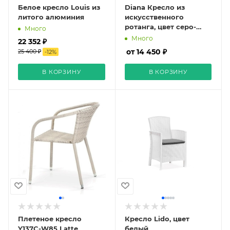
Белое кресло Louis из
Diana Кресло из
литого алюминия
искусственного
ротанга, цвет серо-
Много
белый
Много
22 352 ₽
от 14 450 ₽
25 400 ₽
-
12
%
В КОРЗИНУ
В КОРЗИНУ
Плетеное кресло
Кресло Lido, цвет
Y137C-W85 Latte
белый