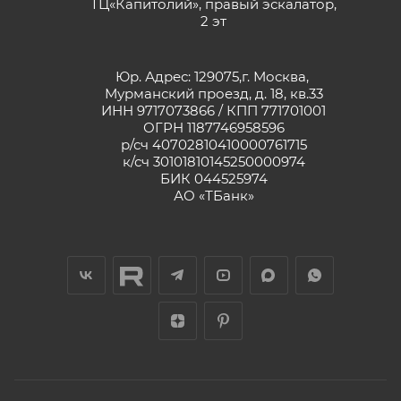
ТЦ«Капитолий», правый эскалатор,
2 эт
Юр. Адрес: 129075,г. Москва,
Мурманский проезд, д. 18, кв.33
ИНН 9717073866 / КПП 771701001
ОГРН 1187746958596
р/сч 40702810410000761715
к/сч 30101810145250000974
БИК 044525974
АО «ТБанк»