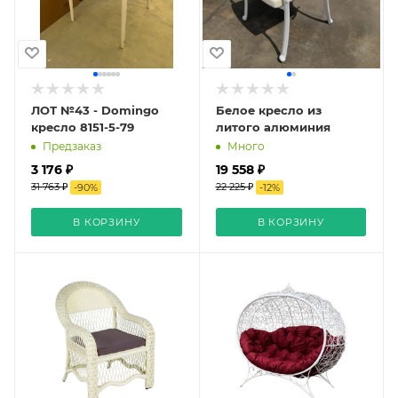
ЛОТ №43 - Domingo
Белое кресло из
кресло 8151-5-79
литого алюминия
Предзаказ
Много
3 176 ₽
19 558 ₽
31 763 ₽
22 225 ₽
-
90
%
-
12
%
В КОРЗИНУ
В КОРЗИНУ