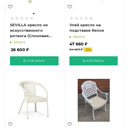
SEVILLA кресло из
Улей кресло на
искусственного
подставке белое
ротанга (Слоновая
Много
кость)
Много
47 660 ₽
26 600 ₽
54 469 ₽
-
13
%
В КОРЗИНУ
В КОРЗИНУ