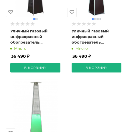
Уличный газовый
Уличный газовый
инфракрасный
инфракрасный
обогреватель
обогреватель
NeoClima 08HW-BG
NeoClima 08HW-BW
Много
Много
36 490 ₽
36 490 ₽
В КОРЗИНУ
В КОРЗИНУ