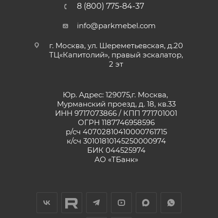
8 (800) 775-84-37
info@parkmebel.com
г. Москва, ул. Шереметьевская, д.20
ТЦ«Капитолий», правый эскалатор,
2 эт
Юр. Адрес: 129075,г. Москва,
Мурманский проезд, д. 18, кв.33
ИНН 9717073866 / КПП 771701001
ОГРН 1187746958596
р/сч 40702810410000761715
к/сч 30101810145250000974
БИК 044525974
АО «ТБанк»