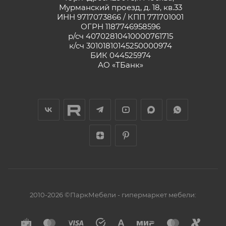
Мурманский проезд, д. 18, кв.33
ИНН 9717073866 / КПП 771701001
ОГРН 1187746958596
р/сч 40702810410000761715
к/сч 30101810145250000974
БИК 044525974
АО «ТБанк»
2010-2026 ©ПаркМебели - гипермаркет мебели: