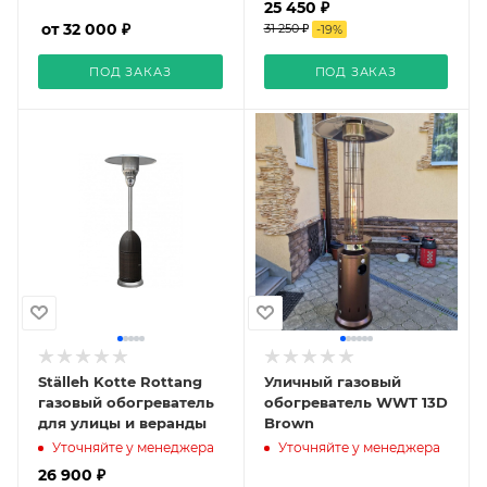
25 450 ₽
от 32 000 ₽
31 250 ₽
-
19
%
ПОД ЗАКАЗ
ПОД ЗАКАЗ
Ställeh Kotte Rottang
Уличный газовый
газовый обогреватель
обогреватель WWT 13D
для улицы и веранды
Brown
Уточняйте у менеджера
Уточняйте у менеджера
26 900 ₽