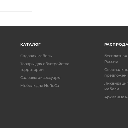
КАТАЛОГ
РАСПРОД
Садовая мебель
Бесплатная 
России
Товары для обустройства
территории
Специальн
предложен
Садовые аксессуары
Ликвидация
Мебель для HoReCa
мебели
Архивные к