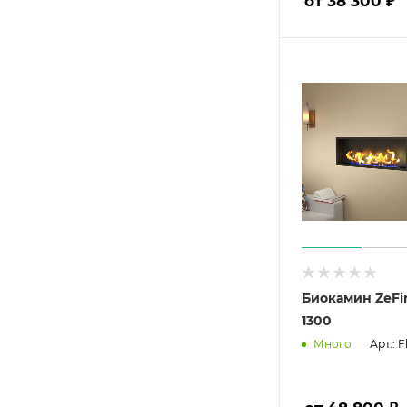
от 38 300 ₽
Биокамин ZeFi
1300
Арт.: 
Много