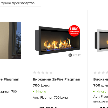
Страна производства
re Flagman
Биокамин ZeFire Flagman
Биоками
700 Long
700 шл
Flagman 700
Много
Много
Арт.: Fla
Арт.: Flagman 700 Long
шлифова