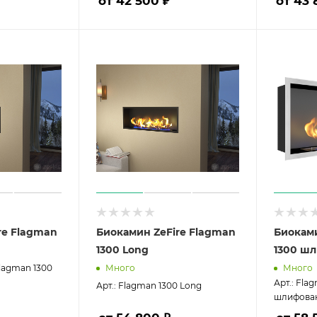
от 42 500 ₽
от 43 
re Flagman
Биокамин ZeFire Flagman
Биоками
1300 Long
1300 ш
Flagman 1300
Много
Много
Арт.: Fla
Арт.: Flagman 1300 Long
шлифова