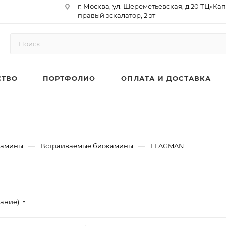
г. Москва, ул. Шереметьевская, д.20 ТЦ«Ка
правый эскалатор, 2 эт
Юр. Адрес: 129075,г. Москва,
Мурманский проезд, д. 18, кв.33
ИНН 9717073866 / КПП 771701001
ОГРН 1187746958596
СТВО
ПОРТФОЛИО
ОПЛАТА И ДОСТАВКА
р/сч 40702810410000761715
к/сч 30101810145250000974
БИК 044525974
АО «ТБанк»
—
—
камины
Встраиваемые биокамины
FLAGMAN
вание)