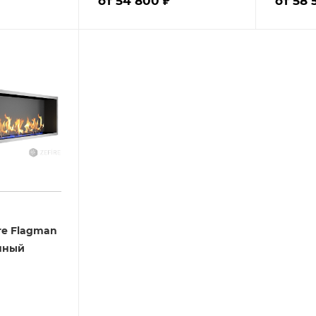
от 54 800 ₽
от 58 
re Flagman
нный