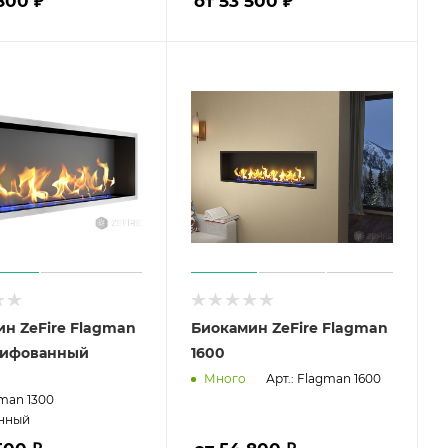
800 ₽
от 53 500 ₽
н ZeFire Flagman
Биокамин ZeFire Flagman
лифованный
1600
Арт.: Flagman 1600
Много
gman 1300
нный