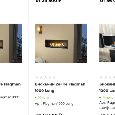
от 33 500 ₽
от 36 
re Flagman
Биокамин ZeFire Flagman
Биоками
1000 Long
1000 ш
Flagman 1000
Много
Много
Арт.: Fla
Арт.: Flagman 1000 Long
шлифова