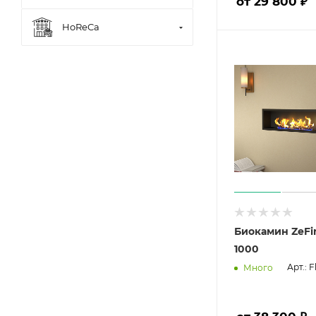
от 29 800 ₽
HoReCa
Биокамин ZeFi
1000
Арт.: 
Много