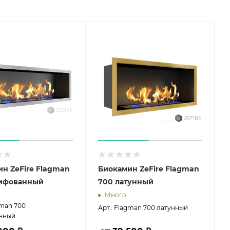
н ZeFire Flagman
Биокамин ZeFire Flagman
ифованный
700 латунный
Много
gman 700
Арт.: Flagman 700 латунный
нный