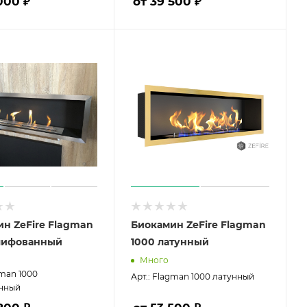
000 ₽
от 39 500 ₽
н ZeFire Flagman
Биокамин ZeFire Flagman
лифованный
1000 латунный
Много
gman 1000
Арт.: Flagman 1000 латунный
нный