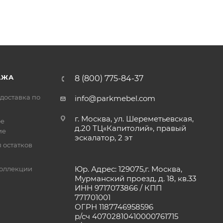
АЖА
8 (800) 775-84-37
доставка по
info@parkmebel.com
г. Москва, ул. Шереметьевская,
ое
д.20 ТЦ«Капитолий», правый
ие
эскалатор, 2 эт
 остатков
Юр. Адрес: 129075,г. Москва,
оллекции
Мурманский проезд, д. 18, кв.33
ИНН 9717073866 / КПП
771701001
ОГРН 1187746958596
р/сч 40702810410000761715