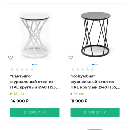
"Сантьяго"
"Колумбия"
журнальный стол из
журнальный стол из
HPL круглый Ø40 H55,
HPL круглый Ø40 H55,
каркас из стали белый,
каркас из стали темно-
Мало
Мало
цвет столешницы
серый (RAL 7024) муар,
14 900 ₽
11 900 ₽
"молочный"
цвет столешницы
"серый гранит"
В КОРЗИНУ
В КОРЗИНУ