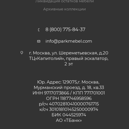
Ликвидация остатков мебели
Архивные коллекции
8 (800) 775-84-37
info@parkmebel.com
г. Москва, ул. Шереметьевская, д.20
ТЦ«Капитолий», правый эскалатор,
2 эт
Юр. Адрес: 129075,г. Москва,
Мурманский проезд, д. 18, кв.33
ИНН 9717073866 / КПП 771701001
ОГРН 1187746958596
р/сч 40702810410000761715
к/сч 30101810145250000974
БИК 044525974
АО «ТБанк»