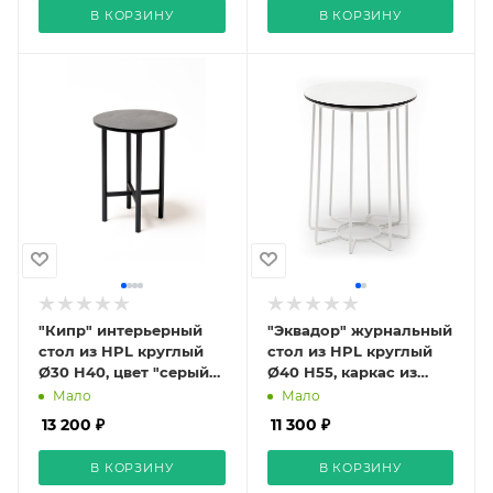
В КОРЗИНУ
В КОРЗИНУ
"Кипр" интерьерный
"Эквадор" журнальный
стол из HPL круглый
стол из HPL круглый
Ø30 H40, цвет "серый
Ø40 H55, каркас из
гранит"
алюминия белый, цвет
Мало
Мало
столешницы
13 200 ₽
11 300 ₽
"молочный"
В КОРЗИНУ
В КОРЗИНУ