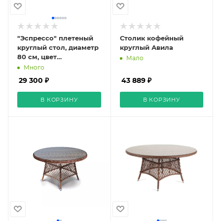
"Эспрессо" плетеный
Столик кофейный
круглый стол, диаметр
круглый Авила
80 см, цвет
Мало
коричневый
Много
29 300 ₽
43 889 ₽
В КОРЗИНУ
В КОРЗИНУ