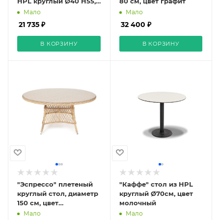
HPL круглый Ø40 H55,
80 см, цвет графит
каркас из стали белый,
Мало
Мало
цвет столешницы
21 735 ₽
32 400 ₽
"молочный"
В КОРЗИНУ
В КОРЗИНУ
"Эспрессо" плетеный
"Каффе" стол из HPL
круглый стол, диаметр
круглый Ø70см, цвет
150 см, цвет
молочный
соломенный
Мало
Мало