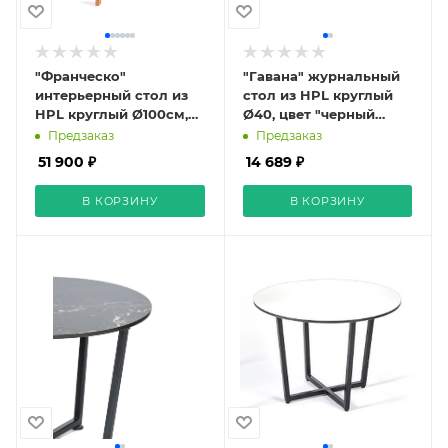
"Франческо"
"Гавана" журнальный
интерьерный стол из
стол из HPL круглый
HPL круглый Ø100см,
Ø40, цвет "черный
цвет молочный
мрамор"
Предзаказ
Предзаказ
51 900 ₽
14 689 ₽
В КОРЗИНУ
В КОРЗИНУ