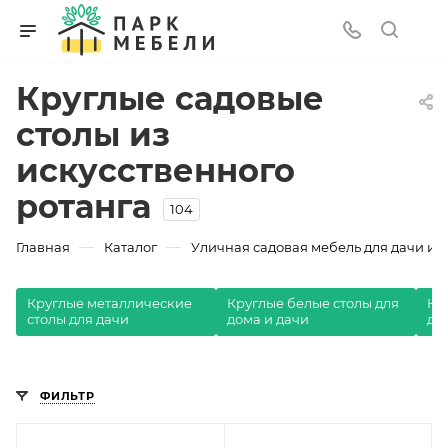
Круглые садовые
столы из
искусственного
ротанга
104
—
—
Главная
Каталог
Уличная садовая мебель для дачи и з
Круглые металлические
Круглые белые столы для
Кр
столы для дачи
дома и дачи
да
ФИЛЬТР