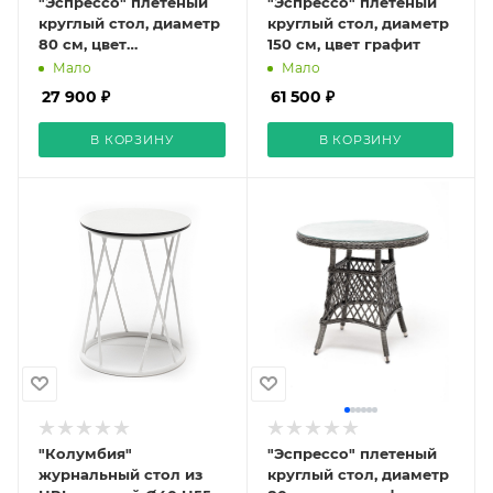
"Эспрессо" плетеный
"Эспрессо" плетеный
круглый стол, диаметр
круглый стол, диаметр
80 см, цвет
150 см, цвет графит
соломенный
Мало
Мало
27 900 ₽
61 500 ₽
В КОРЗИНУ
В КОРЗИНУ
"Колумбия"
"Эспрессо" плетеный
журнальный стол из
круглый стол, диаметр