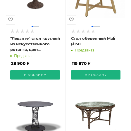
"Леванте" стол круглый
Стол обеденный Mali
из искусственного
Ø150
ротанга, цвет
Предзаказ
коричневый
Предзаказ
28 900 ₽
119 870 ₽
В КОРЗИНУ
В КОРЗИНУ