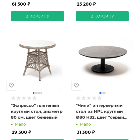
61 500 ₽
25 200 ₽
В КОРЗИНУ
В КОРЗИНУ
"Эспрессо" плетеный
"Чили" интерьерный
круглый стол, диаметр
стол из HPL круглый
80 см, цвет бежевый
Ø80 H32, цвет "серый
гранит"
Мало
Мало
29 500 ₽
31 300 ₽