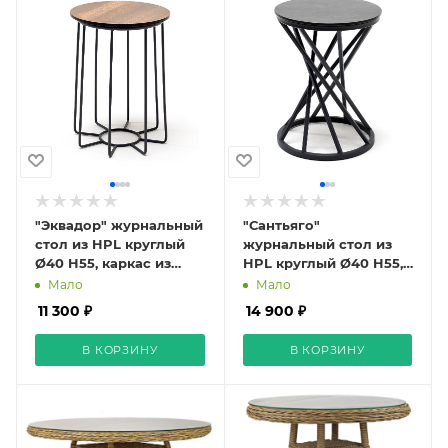
"Эквадор" журнальный
"Сантьяго"
стол из HPL круглый
журнальный стол из
Ø40 H55, каркас из
HPL круглый Ø40 H55,
алюминия темно-
каркас из стали темно-
Мало
Мало
серый (RAL 7024) муар,
серый (RAL 7024), цвет
11 300 ₽
14 900 ₽
цвет столешницы "дуб"
столешницы "серый
гранит"
В КОРЗИНУ
В КОРЗИНУ