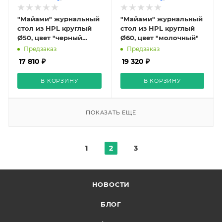
"Майами" журнальный
"Майами" журнальный
стол из HPL круглый
стол из HPL круглый
Ø50, цвет "черный
Ø60, цвет "молочный"
мрамор"
Предзаказ
Предзаказ
17 810 ₽
19 320 ₽
В КОРЗИНУ
В КОРЗИНУ
ПОКАЗАТЬ ЕЩЕ
1
2
3
НОВОСТИ
БЛОГ