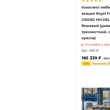
Комплект мебе
акации Royal F
GRAND MICHEL
бежевый (див
трехместный, с
кресла)
Уточняйте у ме
Арт.: 450-21
185 339 ₽
322
-
43
%
Экономия
13