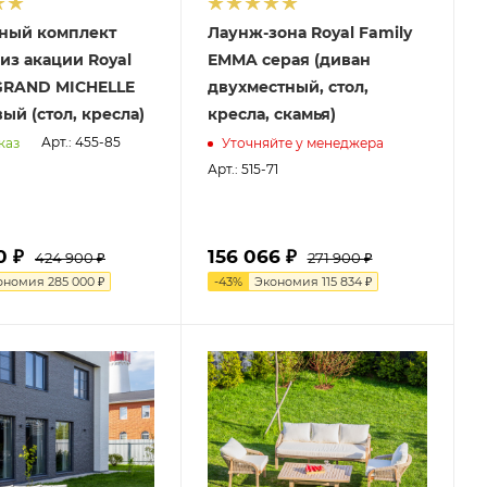
ный комплект
Лаунж-зона Royal Family
из акации Royal
EMMA серая (диван
 GRAND MICHELLE
двухместный, стол,
ый (стол, кресла)
кресла, скамья)
Арт.: 455-85
каз
Уточняйте у менеджера
Арт.: 515-71
0 ₽
156 066 ₽
424 900 ₽
271 900 ₽
ономия
285 000 ₽
-
43
%
Экономия
115 834 ₽