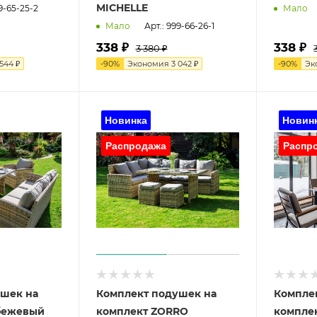
MICHELLE
9-65-25-2
Мало
Арт.: 999-66-26-1
Мало
338
₽
338
₽
3 380 ₽
 544 ₽
-
90
%
Экономия
3 042 ₽
-
90
%
Эк
ушек на
Комплект подушек на
Компле
бежевый
комплект ZORRO
компле