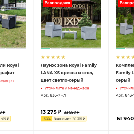
ли Royal
Лаунж зона Royal Family
Комплек
графит
LANA XS кресла и стол,
Family 
цвет светло-серый
серый
неджера
Уточняйте у менеджера
Уточня
Арт.: 836-71-71
Арт.: 843-
13 275 ₽
0 ₽
33 590 ₽
61 940
 419 ₽
-
60
%
Экономия
20 315 ₽