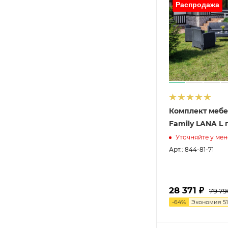
Комплект мебе
Family LANA L 
Уточняйте у ме
Арт.: 844-81-71
28 371 ₽
79 79
-
64
%
Экономия
51