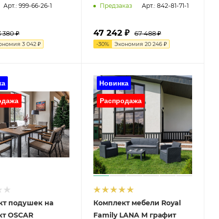
Арт.: 999-66-26-1
Арт.: 842-81-71-1
Предзаказ
47 242 ₽
3 380 ₽
67 488 ₽
ономия
3 042 ₽
-
30
%
Экономия
20 246 ₽
кт подушек на
Комплект мебели Royal
кт OSCAR
Family LANA M графит