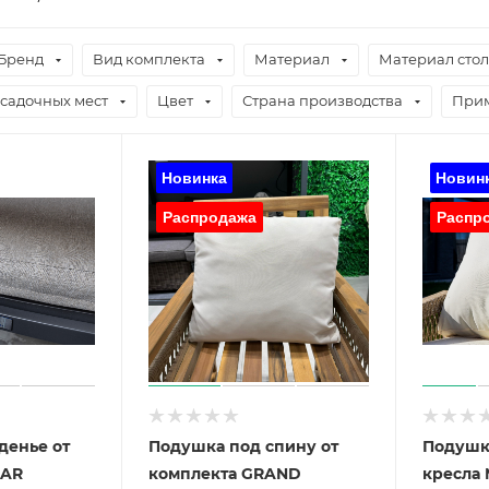
Бренд
Вид комплекта
Материал
Материал сто
садочных мест
Цвет
Страна производства
При
денье от
Подушка под спину от
Подушк
CAR
комплекта GRAND
кресла 