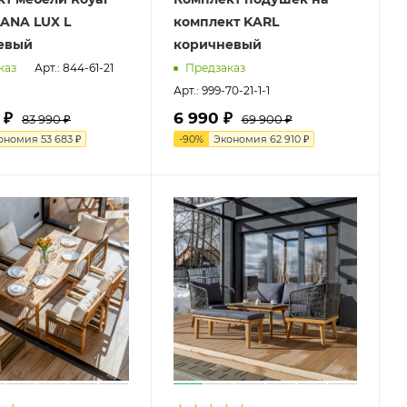
LANA LUX L
комплект KARL
евый
коричневый
Арт.: 844-61-21
каз
Предзаказ
Арт.: 999-70-21-1-1
 ₽
6 990 ₽
83 990 ₽
69 900 ₽
ономия
53 683 ₽
-
90
%
Экономия
62 910 ₽