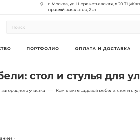
г. Москва, ул. Шереметьевская, д.20 ТЦ«Ка
правый эскалатор, 2 эт
Юр. Адрес: 129075,г. Москва,
Мурманский проезд, д. 18, кв.33
ИНН 9717073866 / КПП 771701001
ОГРН 1187746958596
СТВО
ПОРТФОЛИО
ОПЛАТА И ДОСТАВКА
р/сч 40702810410000761715
к/сч 30101810145250000974
БИК 044525974
АО «ТБанк»
ели: стол и стулья для у
—
 загородного участка
Комплекты садовой мебели: стол и стул
вание)