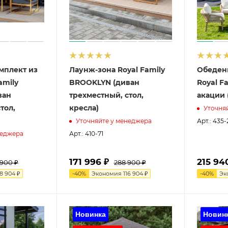
мплект из
Лаунж-зона Royal Family
Обеден
amily
BROOKLYN (диван
Royal F
ван
трехместный, стол,
акации
тол,
кресла)
Уточня
Арт.: 435-
Уточняйте у менеджера
Арт.: 410-71
неджера
171 996 ₽
215 94
 900 ₽
288 900 ₽
18 904 ₽
-
40
%
Экономия
116 904 ₽
-
40
%
Эк