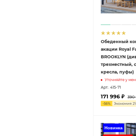
Обеденный ко
акации Royal F
BROOKLYN (ди
трехместный, с
кресла, пуфы)
Уточняйте у ме
Арт.: 415-71
171 996 ₽
390
-
56
%
Экономия
2