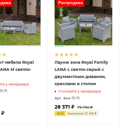
т мебели Royal
Лаунж зона Royal Family
LANA M светло-
LANA L светло-серый с
двухместным диваном,
креслами и столом
йте у менеджера
71-71
Уточняйте у менеджера
Арт.: 844-71-71
28 371 ₽
79 790 ₽
 ₽
-
64
%
Экономия
51 419 ₽