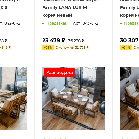
X S
Family LANA LUX M
Family 
коричневый
коричн
т.: 842-61-21
Арт.: 843-61-21
Предзаказ
Предза
23 479 ₽
30 307
88 ₽
76 238 ₽
0 246 ₽
-
69
%
Экономия
52 759 ₽
-
64
%
Эк