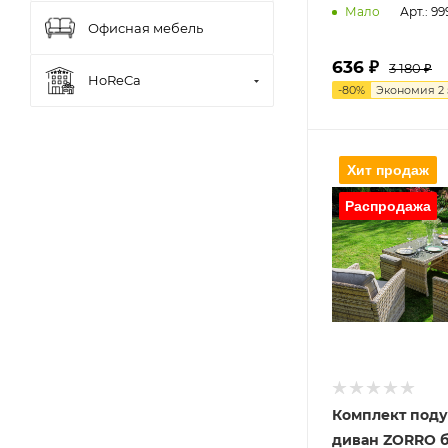
Арт.: 99
Мало
Офисная мебель
636
₽
3 180 ₽
HoReCa
-
80
%
Экономия
2
Комплект под
диван ZORRO 