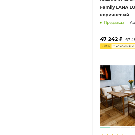
Family LANA LU
коричневый
Ар
Предзаказ
47 242 ₽
67 4
-
30
%
Экономия
2