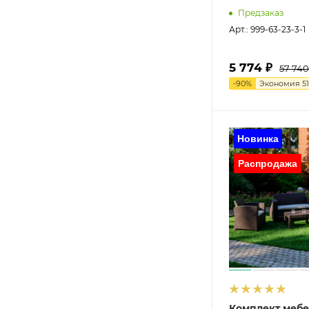
Предзаказ
Арт.: 999-63-23-3-1
5 774 ₽
57 740
-
90
%
Экономия
5
Комплект мебе