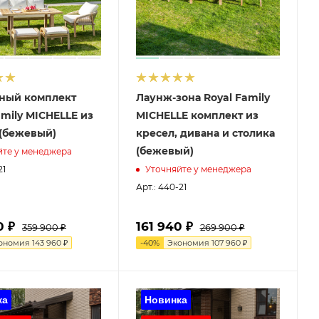
ный комплект
Лаунж-зона Royal Family
amily MICHELLE из
MICHELLE комплект из
 (бежевый)
кресел, дивана и столика
(бежевый)
йте у менеджера
21
Уточняйте у менеджера
Арт.: 440-21
0 ₽
161 940 ₽
359 900 ₽
269 900 ₽
ономия
143 960 ₽
-
40
%
Экономия
107 960 ₽