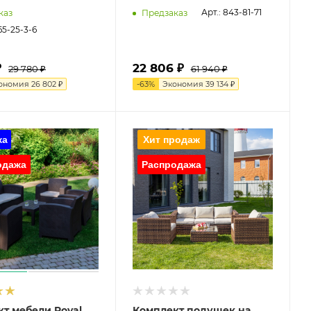
Арт.: 843-81-71
каз
Предзаказ
65-25-3-6
₽
22 806 ₽
29 780 ₽
61 940 ₽
ономия
26 802 ₽
-
63
%
Экономия
39 134 ₽
т мебели Royal
Комплект подушек на