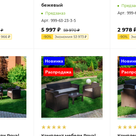
бежевый
Предза
Арт.: 999-
Предзаказ
Арт.: 999-63-23-3-5
5 997 ₽
2 978 
 ₽
59 970 ₽
1 966 ₽
-
90
%
Экономия
53 973 ₽
-
90
%
Эк
ли Royal
Комплект мебели Royal
Комплек