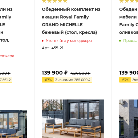
ли из
Обеденный комплект из
Обеден
amily
акации Royal Family
мебели 
LE
GRAND MICHELLE
Family
ан
бежевый (стол, кресла)
оливков
тол,
Уточняйте у менеджера
Предза
Арт.: 455-21
неджера
139 900 ₽
139 90
 900 ₽
424 900 ₽
7 561 ₽
-
67
%
Экономия
285 000 ₽
-
67
%
Эк