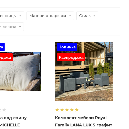
лешницы
Материал каркаса
Стиль
менение
а под спину
Комплект мебели Royal
MICHELLE
Family LANA LUX S графит