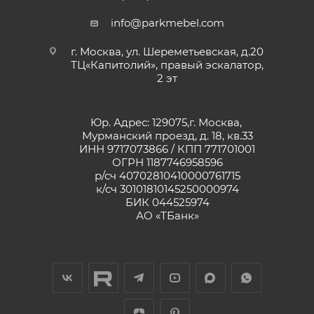
info@parkmebel.com
г. Москва, ул. Шереметьевская, д.20
ТЦ«Капитолий», правый эскалатор,
2 эт
Юр. Адрес: 129075,г. Москва,
Мурманский проезд, д. 18, кв.33
ИНН 9717073866 / КПП 771701001
ОГРН 1187746958596
р/сч 40702810410000761715
к/сч 30101810145250000974
БИК 044525974
АО «ТБанк»