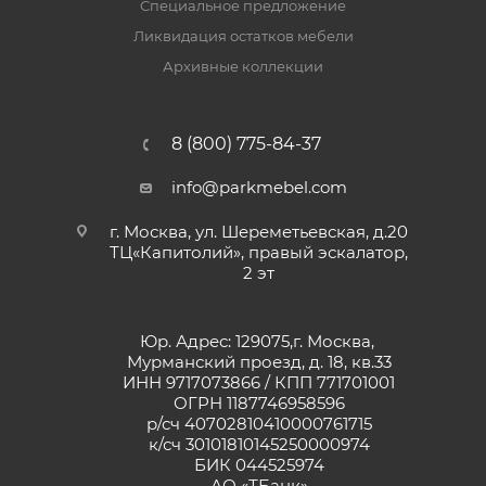
Специальное предложение
Ликвидация остатков мебели
Архивные коллекции
8 (800) 775-84-37
info@parkmebel.com
г. Москва, ул. Шереметьевская, д.20
ТЦ«Капитолий», правый эскалатор,
2 эт
Юр. Адрес: 129075,г. Москва,
Мурманский проезд, д. 18, кв.33
ИНН 9717073866 / КПП 771701001
ОГРН 1187746958596
р/сч 40702810410000761715
к/сч 30101810145250000974
БИК 044525974
АО «ТБанк»