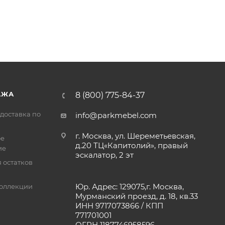
АЖА
8 (800) 775-84-37
доставка по
info@parkmebel.com
г. Москва, ул. Шереметьевская,
ое
д.20 ТЦ«Капитолий», правый
ие
эскалатор, 2 эт
 остатков
Юр. Адрес: 129075,г. Москва,
оллекции
Мурманский проезд, д. 18, кв.33
ИНН 9717073866 / КПП
771701001
ОГРН 1187746958596