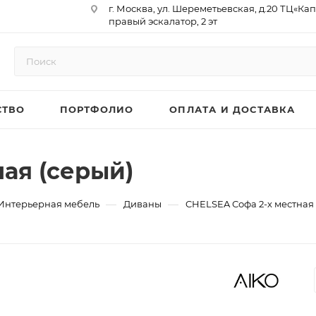
г. Москва, ул. Шереметьевская, д.20 ТЦ«Ка
правый эскалатор, 2 эт
Юр. Адрес: 129075,г. Москва,
Мурманский проезд, д. 18, кв.33
ИНН 9717073866 / КПП 771701001
ОГРН 1187746958596
СТВО
ПОРТФОЛИО
ОПЛАТА И ДОСТАВКА
р/сч 40702810410000761715
к/сч 30101810145250000974
БИК 044525974
АО «ТБанк»
ая (серый)
—
—
Интерьерная мебель
Диваны
CHELSEA Софа 2-х местная 