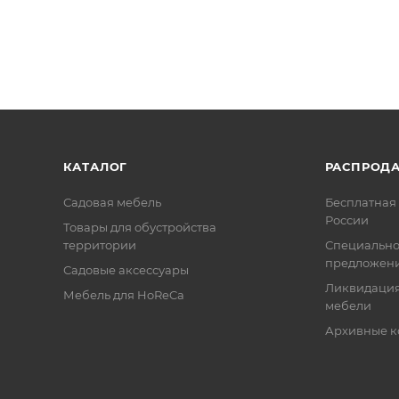
КАТАЛОГ
РАСПРОД
Садовая мебель
Бесплатная 
России
Товары для обустройства
территории
Специальн
предложен
Садовые аксессуары
Ликвидация
Мебель для HoReCa
мебели
Архивные к