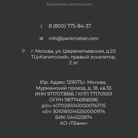
Архивные коллекции
8 (800) 775-84-37
info@parkmebel.com
г. Москва, ул. Шереметьевская, д.20
ТЦ«Капитолий», правый эскалатор,
2 эт
Юр. Адрес: 129075,г. Москва,
Мурманский проезд, д. 18, кв.33
ИНН 9717073866 / КПП 771701001
ОГРН 1187746958596
р/сч 40702810410000761715
к/сч 30101810145250000974
БИК 044525974
АО «ТБанк»