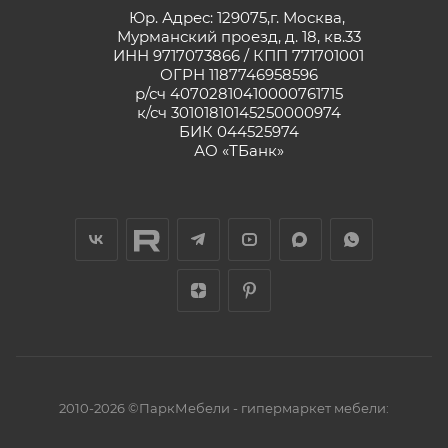
Юр. Адрес: 129075,г. Москва,
Мурманский проезд, д. 18, кв.33
ИНН 9717073866 / КПП 771701001
ОГРН 1187746958596
р/сч 40702810410000761715
к/сч 30101810145250000974
БИК 044525974
АО «ТБанк»
2010-2026 ©ПаркМебели - гипермаркет мебели: