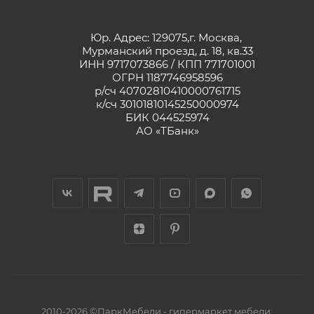
Юр. Адрес: 129075,г. Москва,
Мурманский проезд, д. 18, кв.33
ИНН 9717073866 / КПП 771701001
ОГРН 1187746958596
р/сч 40702810410000761715
к/сч 30101810145250000974
БИК 044525974
АО «ТБанк»
2010-2026 ©ПаркМебели - гипермаркет мебели: