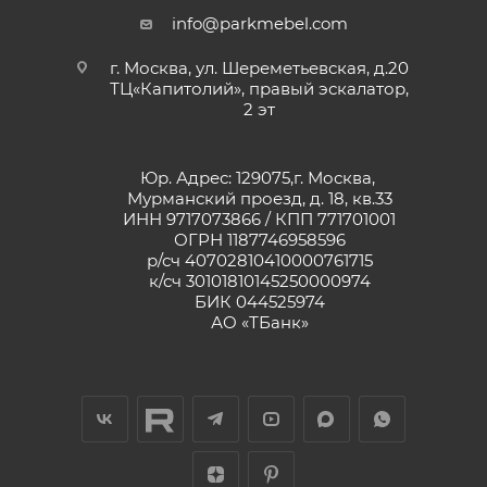
info@parkmebel.com
г. Москва, ул. Шереметьевская, д.20
ТЦ«Капитолий», правый эскалатор,
2 эт
Юр. Адрес: 129075,г. Москва,
Мурманский проезд, д. 18, кв.33
ИНН 9717073866 / КПП 771701001
ОГРН 1187746958596
р/сч 40702810410000761715
к/сч 30101810145250000974
БИК 044525974
АО «ТБанк»