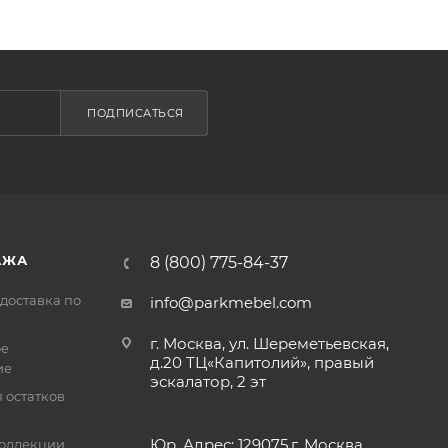
ПОДПИСАТЬСЯ
АЖА
8 (800) 775-84-37
доставка по
info@parkmebel.com
г. Москва, ул. Шереметьевская,
ое
д.20 ТЦ«Капитолий», правый
ие
эскалатор, 2 эт
 остатков
Юр. Адрес: 129075,г. Москва,
оллекции