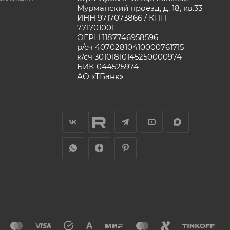
Мурманский проезд, д. 18, кв.33
ИНН 9717073866 / КПП
771701001
ОГРН 1187746958596
р/сч 40702810410000761715
к/сч 30101810145250000974
БИК 044525974
АО «ТБанк»