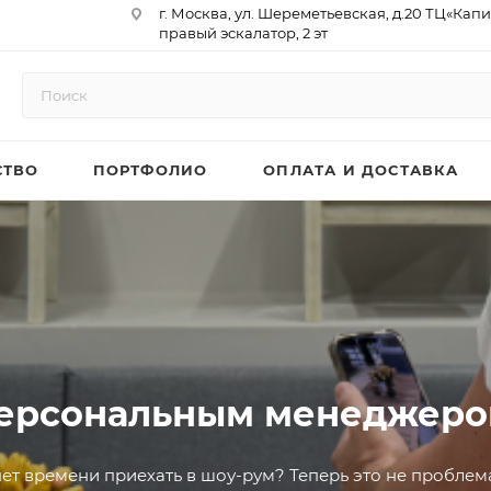
г. Москва, ул. Шереметьевская, д.20 ТЦ«Капи
правый эскалатор, 2 эт
Юр. Адрес: 129075,г. Москва,
Мурманский проезд, д. 18, кв.33
ИНН 9717073866 / КПП 771701001
ОГРН 1187746958596
СТВО
ПОРТФОЛИО
ОПЛАТА И ДОСТАВКА
р/сч 40702810410000761715
к/сч 30101810145250000974
БИК 044525974
АО «ТБанк»
персональным менеджер
ет времени приехать в шоу-рум? Теперь это не проблем