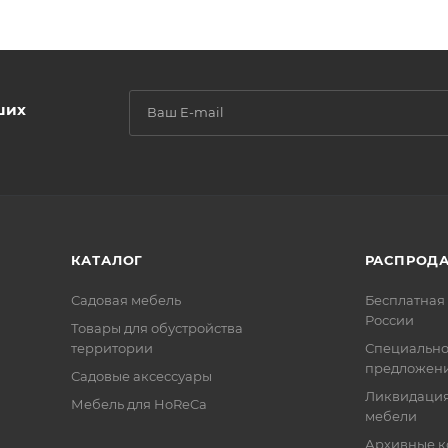
ших
КАТАЛОГ
РАСПРОД
Садовая мебель
Бесплатная 
России
Товары для обустройства
территории
Специальн
предложен
Садовые аксессуары
Ликвидация
Мебель для HoReCa
мебели
Архивные к