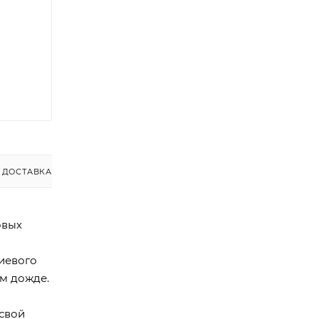
ДОСТАВКА
овых
иевого
м дожде.
 свой