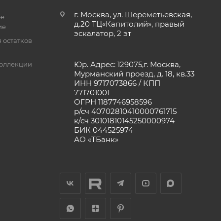
г. Москва, ул. Шереметьевская,
ое
д.20 ТЦ«Капитолий», правый
ие
эскалатор, 2 эт
 остатков
Юр. Адрес: 129075,г. Москва,
оллекции
Мурманский проезд, д. 18, кв.33
ИНН 9717073866 / КПП
771701001
ОГРН 1187746958596
р/сч 40702810410000761715
к/сч 30101810145250000974
БИК 044525974
АО «ТБанк»