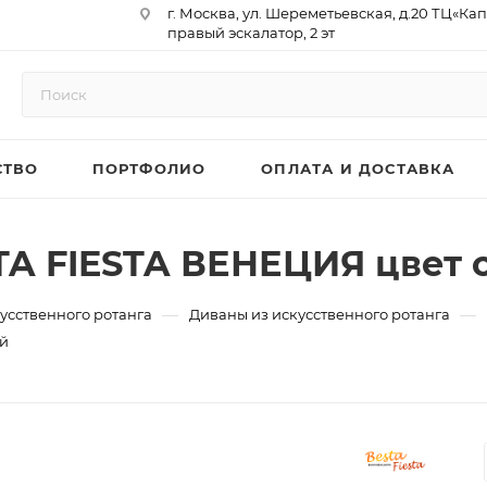
г. Москва, ул. Шереметьевская, д.20 ТЦ«Ка
правый эскалатор, 2 эт
Юр. Адрес: 129075,г. Москва,
Мурманский проезд, д. 18, кв.33
ИНН 9717073866 / КПП 771701001
ОГРН 1187746958596
СТВО
ПОРТФОЛИО
ОПЛАТА И ДОСТАВКА
р/сч 40702810410000761715
к/сч 30101810145250000974
БИК 044525974
АО «ТБанк»
TA FIESTA ВЕНЕЦИЯ цвет 
—
—
усственного ротанга
Диваны из искусственного ротанга
ый